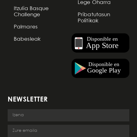
Lege Oharra
Itzulia Basque
Challenge
Pribatutasun
Politikak
Palmares
Babesleak
NEWSLETTER