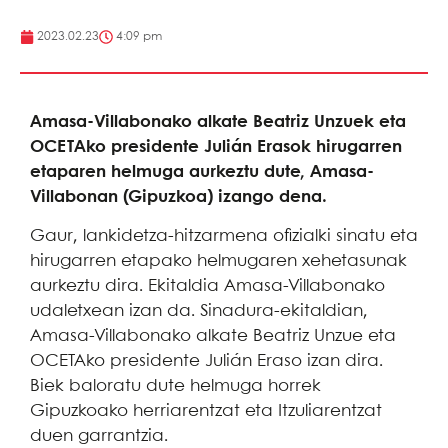
2023.02.23
4:09 pm
Amasa-Villabonako alkate Beatriz Unzuek eta
OCETAko presidente Julián Erasok hirugarren
etaparen helmuga aurkeztu dute, Amasa-
Villabonan (Gipuzkoa) izango dena.
Gaur, lankidetza-hitzarmena ofizialki sinatu eta
hirugarren etapako helmugaren xehetasunak
aurkeztu dira. Ekitaldia Amasa-Villabonako
udaletxean izan da. Sinadura-ekitaldian,
Amasa-Villabonako alkate Beatriz Unzue eta
OCETAko presidente Julián Eraso izan dira.
Biek baloratu dute helmuga horrek
Gipuzkoako herriarentzat eta Itzuliarentzat
duen garrantzia.