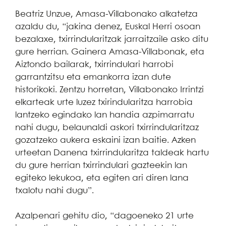
Beatriz Unzue, Amasa-Villabonako alkatetza
azaldu du, “jakina denez, Euskal Herri osoan
bezalaxe, txirrindularitzak jarraitzaile asko ditu
gure herrian. Gainera Amasa-Villabonak, eta
Aiztondo bailarak, txirrindulari harrobi
garrantzitsu eta emankorra izan dute
historikoki. Zentzu horretan, Villabonako Irrintzi
elkarteak urte luzez txirindularitza harrobia
lantzeko egindako lan handia azpimarratu
nahi dugu, belaunaldi askori txirrindularitzaz
gozatzeko aukera eskaini izan baitie. Azken
urteetan Danena txirrindularitza taldeak hartu
du gure herrian txirrindulari gazteekin lan
egiteko lekukoa, eta egiten ari diren lana
txalotu nahi dugu”.
Azalpenari gehitu dio, “dagoeneko 21 urte