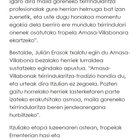
igaro dira maila goreneko txirrindularitza
profesionalak gure herrian helmuga bat izan
zuenetik, eta uste dugu honakoa momentu
egokia dela berriro ere munduko txirrindulari
onenek osatutako tropela Amasa-Villabonara
ekartzeko”.
Bestalde, Julián Erasok txalotu egin du Amasa-
Villabona bezalako herriek lurraldea
sustatzeko egindako apustua. “Amasa-
Villabonak txirrindularitza-tradizio handia du,
eta urteak dira Itzulian ez zegoela. Pozten
gaitu horrelako herriek lasterketaren parte
izateko erakutsitako asmoa, maila goreneko
txirrindularitza beren jendearengana
hurbiltzeko”.
Itzuliako etapa luzeenaren ostean, tropelak
Errenterian hasi eta