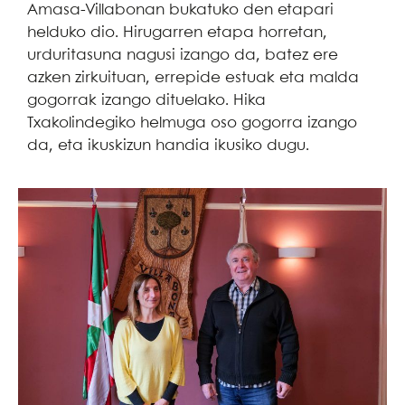
Amasa-Villabonan bukatuko den etapari
helduko dio. Hirugarren etapa horretan,
urduritasuna nagusi izango da, batez ere
azken zirkuituan, errepide estuak eta malda
gogorrak izango dituelako. Hika
Txakolindegiko helmuga oso gogorra izango
da, eta ikuskizun handia ikusiko dugu.