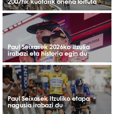
2007tik kuotarik onena lortuta
Paul Seixasek 2026ko Itzulia
irabazi eta historia egin du
Paul Seixasek Itzuliko etapa
nagusia irabazi du