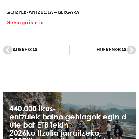
GOIZPER-ANTZUOLA – BERGARA
Gehiago ikusi »
AURREKOA
HURRENGOA
440.000 ikus-
entzulek baino gehiagok egin d
ute bat ETB1ekin
2026ko Itzulia jarraitzeko,