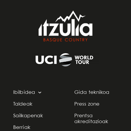
Ibilbidea
Gida teknikoa
Taldeak
Press zone
Sailkapenak
Prentsa
akreditazioak
Berriak