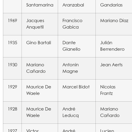
Santamarina
Aranzabal
Gandarias
1969
Jacques
Francisco
Mariano Díaz
Anquetil
Gabica
1935
Gino Bartali
Dante
Julián
Gianello
Berrendero
1930
Mariano
Antonin
Jean Aerts
Cañardo
Magne
1929
Maurice De
Marcel Bidot
Nicolas
Waele
Frantz
1928
Maurice De
André
Mariano
Waele
Leducq
Cañardo
1927
Victor
André
Lucien