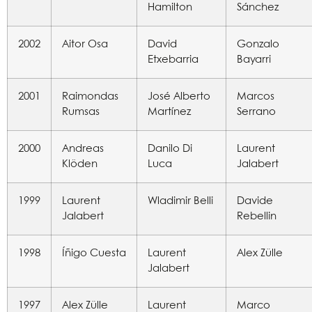
Hamilton
Sánchez
2002
Aitor Osa
David
Gonzalo
Etxebarria
Bayarri
2001
Raimondas
José Alberto
Marcos
Rumsas
Martínez
Serrano
2000
Andreas
Danilo Di
Laurent
Klöden
Luca
Jalabert
1999
Laurent
Wladimir Belli
Davide
Jalabert
Rebellin
1998
Íñigo Cuesta
Laurent
Alex Zülle
Jalabert
1997
Alex Zülle
Laurent
Marco