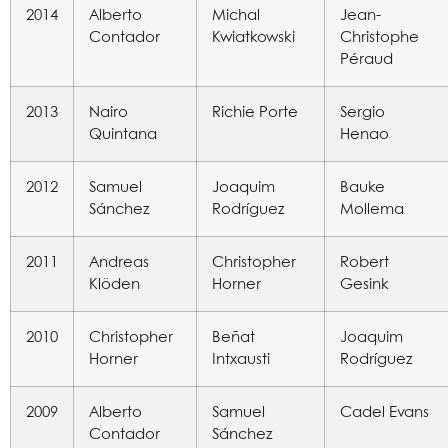
2014
Alberto
Michal
Jean-
Contador
Kwiatkowski
Christophe
Péraud
2013
Nairo
Richie Porte
Sergio
Quintana
Henao
2012
Samuel
Joaquim
Bauke
Sánchez
Rodríguez
Mollema
2011
Andreas
Christopher
Robert
Klöden
Horner
Gesink
2010
Christopher
Beñat
Joaquim
Horner
Intxausti
Rodríguez
2009
Alberto
Samuel
Cadel Evans
Contador
Sánchez