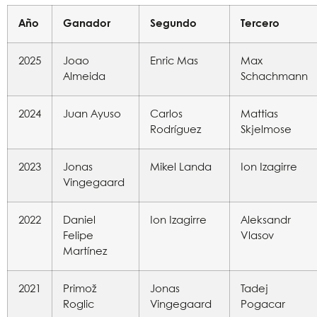
Año
Ganador
Segundo
Tercero
2025
Joao
Enric Mas
Max
Almeida
Schachmann
2024
Juan Ayuso
Carlos
Mattias
Rodríguez
Skjelmose
2023
Jonas
Mikel Landa
Ion Izagirre
Vingegaard
2022
Daniel
Ion Izagirre
Aleksandr
Felipe
Vlasov
Martínez
2021
Primož
Jonas
Tadej
Roglic
Vingegaard
Pogacar