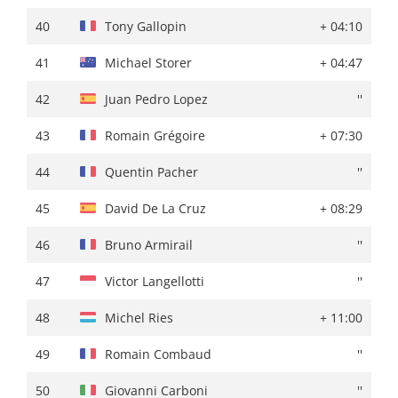
40
Tony Gallopin
+ 17:31
40
Tony Gallopin
+ 04:10
41
Gorka Izagirre
+ 18:25
41
Michael Storer
+ 04:47
42
Laurens Huys
+ 19:42
42
Juan Pedro Lopez
''
43
Bauke Mollema
+ 24:11
43
Romain Grégoire
+ 07:30
44
Michael Storer
+ 24:28
44
Quentin Pacher
''
45
Gotzon Martín
+ 25:15
45
David De La Cruz
+ 08:29
46
Odd Christian Eiking
+ 26:44
46
Bruno Armirail
''
47
Rémy Rochas
+ 26:56
47
Victor Langellotti
''
48
Jonathan Castroviejo
+ 27:30
48
Michel Ries
+ 11:00
49
Dion Smith
+ 29:08
49
Romain Combaud
''
50
Romain Grégoire
+ 34:11
50
Giovanni Carboni
''