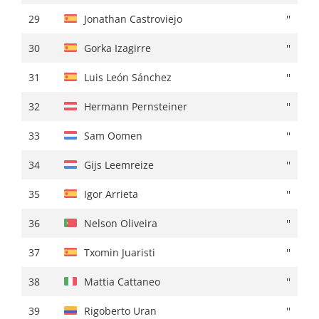
29
Sam Oomen
+ 09:13
29
Jonathan Castroviejo
''
30
Simon Guglielmi
+ 09:15
30
Gorka Izagirre
''
31
David De La Cruz
+ 11:29
31
Luis León Sánchez
''
32
Steven Kruijswijk
+ 14:00
32
Hermann Pernsteiner
''
33
Nelson Oliveira
+ 14:06
33
Sam Oomen
''
34
Daniel Martinez
+ 14:32
34
Gijs Leemreize
''
35
Jonathan Lastra
+ 15:36
35
Igor Arrieta
''
36
Alex Aranburu
+ 15:40
36
Nelson Oliveira
''
37
Quentin Pacher
+ 16:00
37
Txomin Juaristi
''
38
Florian Stork
+ 16:03
38
Mattia Cattaneo
''
39
Marc Hirschi
+ 16:20
39
Rigoberto Uran
''