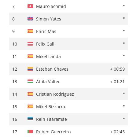
7
Brandon Mcnulty
+ 01:38
7
Mauro Schmid
''
8
James Knox
''
8
Simon Yates
''
9
Simon Yates
+ 01:39
9
Enric Mas
''
10
Felix Gall
+ 01:50
10
Felix Gall
''
11
Mauro Schmid
+ 02:36
11
Mikel Landa
''
12
Esteban Chaves
+ 03:01
12
Esteban Chaves
+ 00:59
13
Attila Valter
+ 03:13
13
Attila Valter
+ 01:21
14
Cristian Rodriguez
+ 03:23
14
Cristian Rodriguez
''
15
Rein Taaramäe
+ 03:39
15
Mikel Bizkarra
''
16
Matteo Sobrero
+ 04:00
16
Rein Taaramäe
''
17
Mattias Skjelmose Jensen
+ 04:43
17
Ruben Guerreiro
+ 02:45