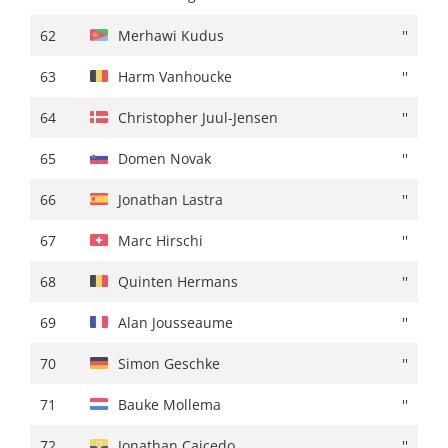
62
Lilian Calmejane
+ 39:23
62
Merhawi Kudus
''
63
Remi Cavagna
+ 41:18
63
Harm Vanhoucke
''
64
Unai Iribar
+ 41:26
64
Christopher Juul-Jensen
''
65
Michel Ries
+ 41:53
65
Domen Novak
''
66
Abel Balderstone
+ 42:05
66
Jonathan Lastra
''
67
Edoardo Zambanini
+ 43:28
67
Marc Hirschi
''
68
Merhawi Kudus
+ 46:15
68
Quinten Hermans
''
69
Valentin Paret-Peintre
+ 48:59
69
Alan Jousseaume
''
70
Martijn Tusveld
+ 49:42
70
Simon Geschke
''
71
Christopher Juul-Jensen
+ 52:09
71
Bauke Mollema
''
72
Edward Dunbar
+ 52:48
72
Jonathan Caicedo
''