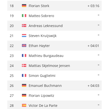
18
Rigoberto Uran
+ 05:03
18
Florian Stork
+ 03:16
19
Emanuel Buchmann
+ 05:50
19
Matteo Sobrero
''
20
Victor De La Parte
+ 05:58
20
Andreas Leknessund
''
21
Mikel Bizkarra
+ 06:11
21
Steven Kruijswijk
''
22
Luis León Sánchez
+ 06:53
22
Ethan Hayter
+ 04:01
23
Ruben Guerreiro
+ 07:07
23
Mathieu Burgaudeau
''
24
Juan Pedro Lopez
+ 07:12
24
Mattias Skjelmose Jensen
''
25
Mattia Cattaneo
+ 07:20
25
Simon Guglielmi
''
26
Andreas Leknessund
+ 07:44
26
Emanuel Buchmann
+ 04:03
27
Igor Arrieta
+ 07:58
27
Florian Lipowitz
''
28
Hermann Pernsteiner
+ 08:13
28
Victor De La Parte
''