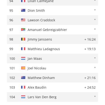
94
Lilian Calmejane
''
95
Ibon Ruiz
+ 01:15:23
95
Dion Smith
''
96
Jordi Lopez Caravaca
+ 01:15:36
96
Lawson Craddock
''
97
Matthieu Ladagnous
+ 01:18:31
97
Amanuel Gebreigzabhier
''
98
Domen Novak
+ 01:19:09
98
Jimmy Janssens
+ 16:24
99
Jon Barrenetxea
+ 01:21:50
99
Matthieu Ladagnous
+ 19:13
100
Romain Combaud
+ 01:25:32
100
Jan Maas
''
101
Jimmy Janssens
+ 01:26:07
101
Joel Nicolau
''
102
Joel Nicolau
+ 01:29:48
102
Matthew Dinham
+ 21:16
103
Alex Baudin
+ 24:52
104
Lars Van Den Berg
''