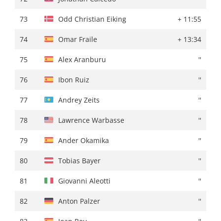
73
Ethan Hayter
+ 54:29
73
Odd Christian Eiking
+ 11:55
74
Giovanni Carboni
+ 55:06
74
Omar Fraile
+ 13:34
75
Florian Lipowitz
+ 57:27
75
Alex Aranburu
''
76
Lawson Craddock
+ 57:31
76
Ibon Ruiz
''
77
Jonathan Caicedo
+ 58:46
77
Andrey Zeits
''
78
Amanuel Gebreigzabhier
+ 59:05
78
Lawrence Warbasse
''
79
Gonzalo Serrano
+ 59:39
79
Ander Okamika
''
80
Andrey Amador
+ 59:42
80
Tobias Bayer
''
81
Txomin Juaristi
+ 01:00:17
81
Giovanni Aleotti
''
82
Gijs Leemreize
+ 01:00:54
82
Anton Palzer
''
83
Jose Herrada
+ 01:01:39