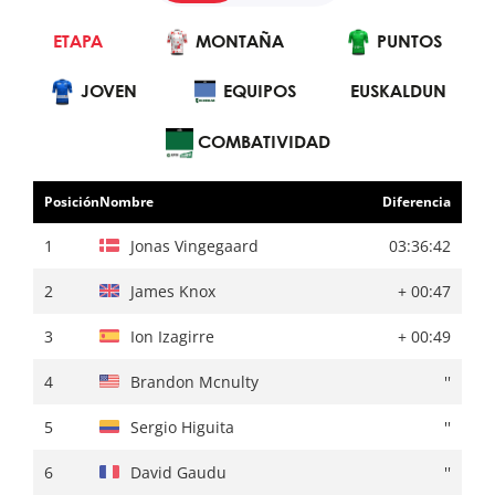
ETAPA
GENERAL
MONTAÑA
MONTAÑA
PUNTOS
PUNTOS
JOVEN
EQUIPOS
JOVEN
EUSKALDUN
EQUIPOS
EUSKALDUN
COMBATIVIDAD
Posición
Nombre
Diferencia
Posición
Nombre
Diferencia
1
Jonas Vingegaard
24:45:24
1
Jonas Vingegaard
03:36:42
2
Mikel Landa
+ 01:12
2
James Knox
+ 00:47
3
Ion Izagirre
+ 01:29
3
Ion Izagirre
+ 00:49
4
David Gaudu
+ 01:31
4
Brandon Mcnulty
''
5
Enric Mas
+ 01:36
5
Sergio Higuita
''
6
Sergio Higuita
+ 01:37
6
David Gaudu
''