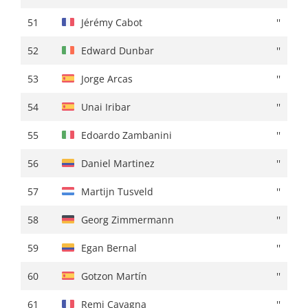
51
Andrey Zeits
+ 34:42
51
Jérémy Cabot
''
52
Quinten Hermans
+ 34:49
52
Edward Dunbar
''
53
Mathieu Burgaudeau
+ 36:52
53
Jorge Arcas
''
54
Georg Zimmermann
+ 37:11
54
Unai Iribar
''
55
Omar Fraile
+ 37:15
55
Edoardo Zambanini
''
56
Victor Langellotti
+ 37:25
56
Daniel Martinez
''
57
Harm Vanhoucke
+ 37:33
57
Martijn Tusveld
''
58
Alan Jousseaume
+ 38:24
58
Georg Zimmermann
''
59
Giovanni Aleotti
+ 38:25
59
Egan Bernal
''
60
Anton Palzer
+ 38:54
60
Gotzon Martín
''
61
Bruno Armirail
+ 39:15
61
Remi Cavagna
''