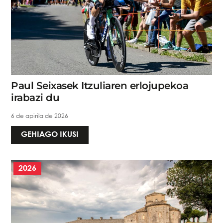
Paul Seixasek Itzuliaren erlojupekoa
irabazi du
6 de apirila de 2026
GEHIAGO IKUSI
2026