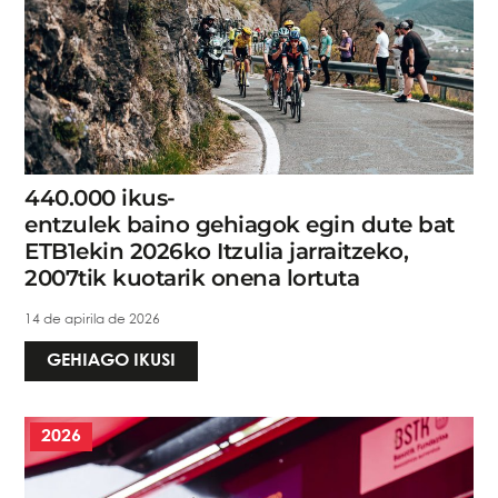
440.000 ikus-
entzulek baino gehiagok egin dute bat
ETB1ekin 2026ko Itzulia jarraitzeko,
2007tik kuotarik onena lortuta
14 de apirila de 2026
GEHIAGO IKUSI
2026