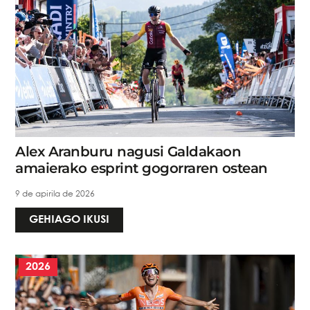
Alex Aranburu nagusi Galdakaon
amaierako esprint gogorraren ostean
9 de apirila de 2026
GEHIAGO IKUSI
2026