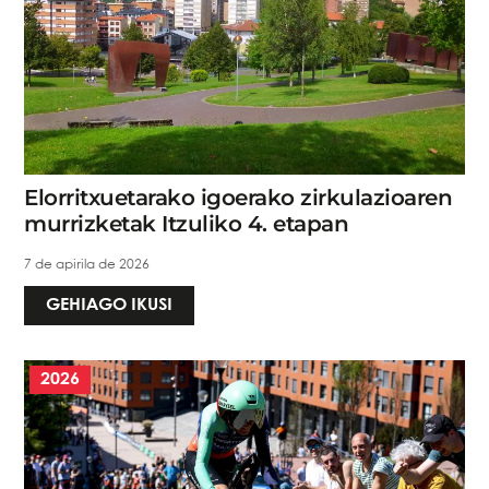
Elorritxuetarako igoerako zirkulazioaren
murrizketak Itzuliko 4. etapan
7 de apirila de 2026
GEHIAGO IKUSI
2026