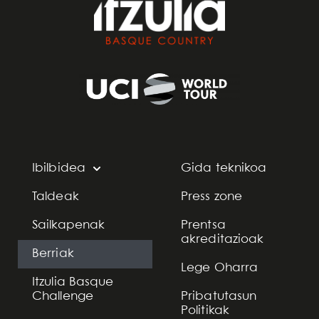
Ibilbidea
Gida teknikoa
Taldeak
Press zone
Sailkapenak
Prentsa
akreditazioak
Berriak
Lege Oharra
Itzulia Basque
Challenge
Pribatutasun
Politikak