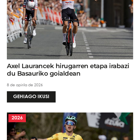
Axel Laurancek hirugarren etapa irabazi
du Basauriko goialdean
8 de apirila de 2026
GEHIAGO IKUSI
2026