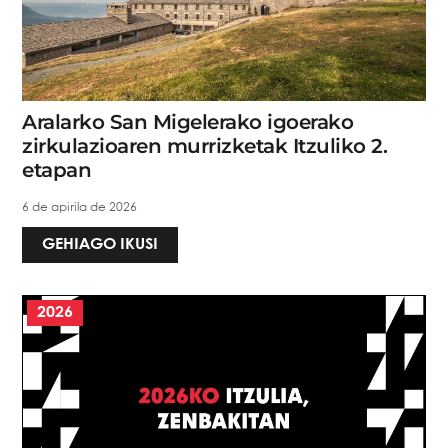
Aralarko San Migelerako igoerako
zirkulazioaren murrizketak Itzuliko 2.
etapan
6 de apirila de 2026
GEHIAGO IKUSI
2026