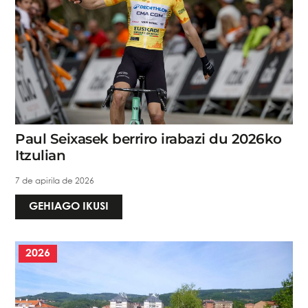
Paul Seixasek berriro irabazi du 2026ko
Itzulian
7 de apirila de 2026
GEHIAGO IKUSI
2026