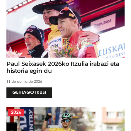
Paul Seixasek 2026ko Itzulia irabazi eta
historia egin du
11 de apirila de 2026
GEHIAGO IKUSI
2026