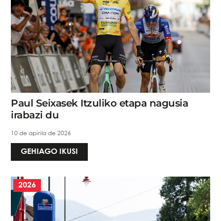
Paul Seixasek Itzuliko etapa nagusia
irabazi du
10 de apirila de 2026
GEHIAGO IKUSI
2026