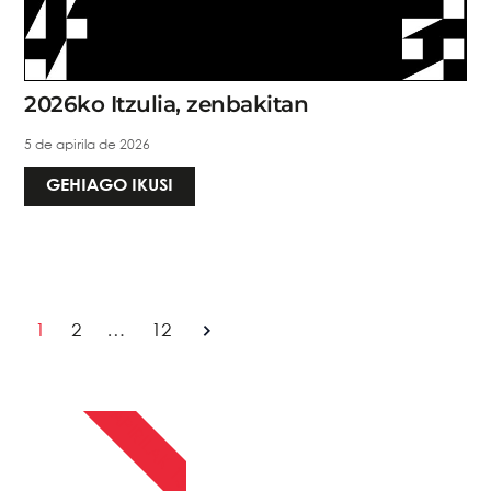
2026ko Itzulia, zenbakitan
5 de apirila de 2026
GEHIAGO IKUSI
1
2
…
12
APIRILAK 13