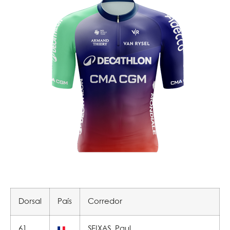
Dorsal
País
Corredor
61
SEIXAS, Paul