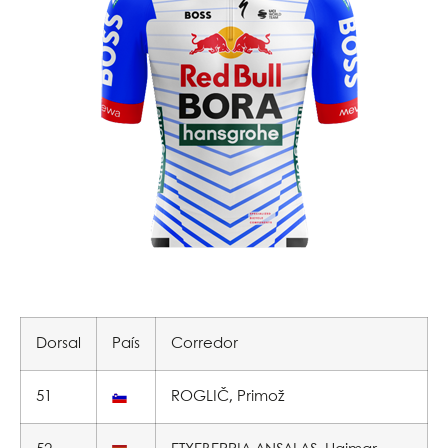
Dorsal
País
Corredor
51
ROGLIČ, Primož