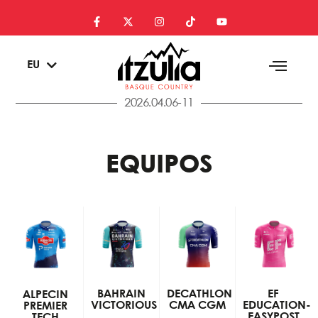
ES
EU
EN
2026.04.06-11
EQUIPOS
BAHRAIN
DECATHLON
EF
ALPECIN
VICTORIOUS
CMA CGM
EDUCATION-
PREMIER
EASYPOST
TECH