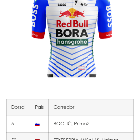
Dorsal
País
Corredor
51
ROGLIČ, Primož