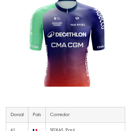
Dorsal
País
Corredor
61
SEIXAS, Paul