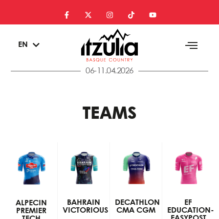
ES
EN
EU
06-11.04.2026
TEAMS
BAHRAIN
DECATHLON
EF
ALPECIN
VICTORIOUS
CMA CGM
EDUCATION-
PREMIER
EASYPOST
TECH