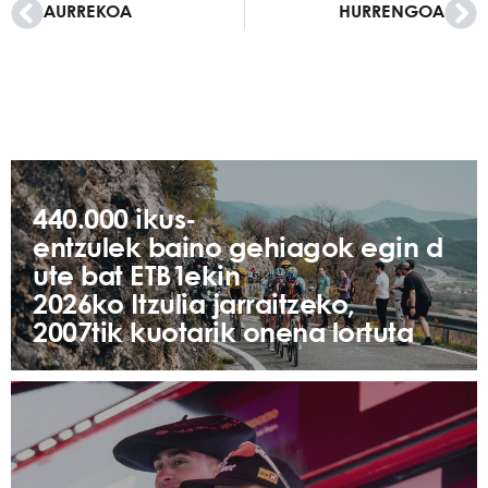
AURREKOA
HURRENGOA
440.000 ikus-
entzulek baino gehiagok egin d
ute bat ETB1ekin
2026ko Itzulia jarraitzeko,
2007tik kuotarik onena lortuta