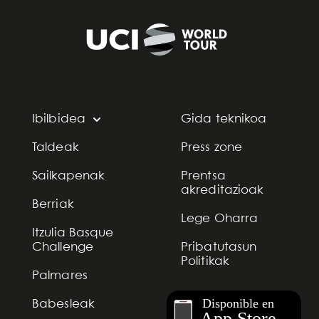
Ibilbidea
Gida teknikoa
Taldeak
Press zone
Sailkapenak
Prentsa
akreditazioak
Berriak
Lege Oharra
Itzulia Basque
Challenge
Pribatutasun
Politikak
Palmares
Babesleak