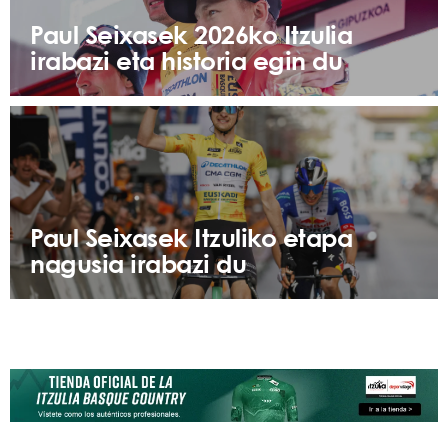
Paul Seixasek 2026ko Itzulia
irabazi eta historia egin du
Paul Seixasek Itzuliko etapa
nagusia irabazi du