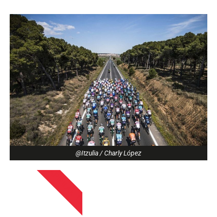
@Itzulia / Charly López
APIRILAK 13