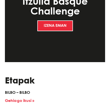
Itzulia Basque
Challenge
IZENA EMAN
Etapak
BILBO – BILBO
Gehiago ikusi »