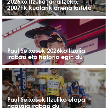
2026ko Itzulia jarraitzeko,
2007tik kuotarik onena lortuta
Paul Seixasek 2026ko Itzulia
irabazi eta historia egin du
Paul Seixasek Itzuliko etapa
nagusia irabazi du