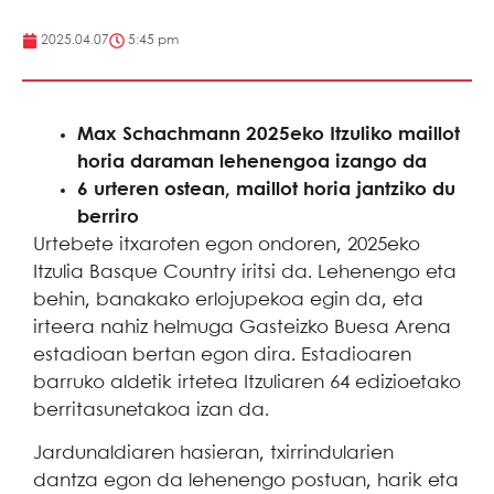
2025.04.07
5:45 pm
Max Schachmann 2025eko Itzuliko maillot
horia daraman lehenengoa izango da
6 urteren ostean, maillot horia jantziko du
berriro
Urtebete itxaroten egon ondoren, 2025eko
Itzulia Basque Country iritsi da. Lehenengo eta
behin, banakako erlojupekoa egin da, eta
irteera nahiz helmuga Gasteizko Buesa Arena
estadioan bertan egon dira. Estadioaren
barruko aldetik irtetea Itzuliaren 64 edizioetako
berritasunetakoa izan da.
Jardunaldiaren hasieran, txirrindularien
dantza egon da lehenengo postuan, harik eta