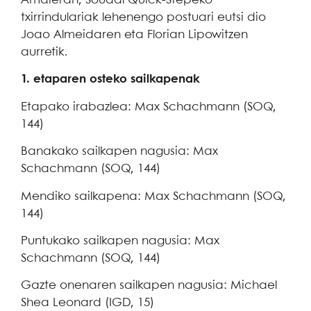
Amaieran, Soudal Quick-Stepeko
txirrindulariak lehenengo postuari eutsi dio
Joao Almeidaren eta Florian Lipowitzen
aurretik.
1. etaparen osteko sailkapenak
Etapako irabazlea: Max Schachmann (SOQ,
144)
Banakako sailkapen nagusia: Max
Schachmann (SOQ, 144)
Mendiko sailkapena: Max Schachmann (SOQ,
144)
Puntukako sailkapen nagusia: Max
Schachmann (SOQ, 144)
Gazte onenaren sailkapen nagusia: Michael
Shea Leonard (IGD, 15)