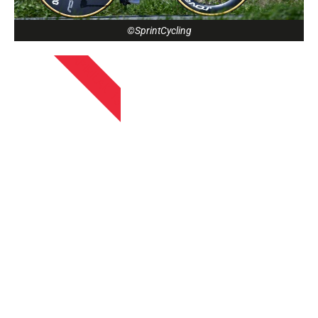
©SprintCycling
APIRILAK 13