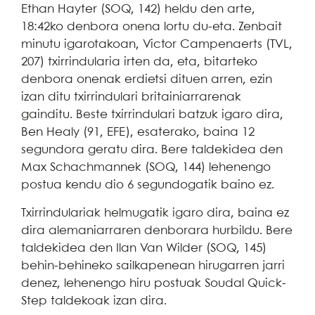
Ethan Hayter (SOQ, 142) heldu den arte,
18:42ko denbora onena lortu du-eta. Zenbait
minutu igarotakoan, Victor Campenaerts (TVL,
207) txirrindularia irten da, eta, bitarteko
denbora onenak erdietsi dituen arren, ezin
izan ditu txirrindulari britainiarrarenak
gainditu. Beste txirrindulari batzuk igaro dira,
Ben Healy (91, EFE), esaterako, baina 12
segundora geratu dira. Bere taldekidea den
Max Schachmannek (SOQ, 144) lehenengo
postua kendu dio 6 segundogatik baino ez.
Txirrindulariak helmugatik igaro dira, baina ez
dira alemaniarraren denborara hurbildu. Bere
taldekidea den Ilan Van Wilder (SOQ, 145)
behin-behineko sailkapenean hirugarren jarri
denez, lehenengo hiru postuak Soudal Quick-
Step taldekoak izan dira.