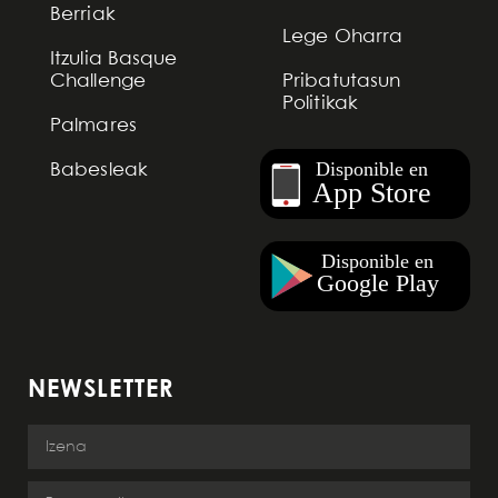
Berriak
Lege Oharra
Itzulia Basque
Challenge
Pribatutasun
Politikak
Palmares
Babesleak
NEWSLETTER