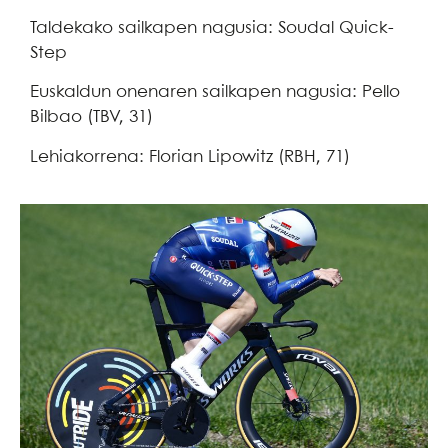
Taldekako sailkapen nagusia: Soudal Quick-
Step
Euskaldun onenaren sailkapen nagusia: Pello
Bilbao (TBV, 31)
Lehiakorrena: Florian Lipowitz (RBH, 71)