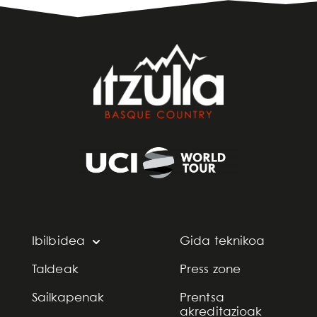
Ibilbidea
Gida teknikoa
Taldeak
Press zone
Sailkapenak
Prentsa
akreditazioak