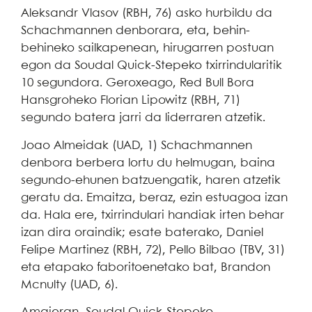
Aleksandr Vlasov (RBH, 76) asko hurbildu da
Schachmannen denborara, eta, behin-
behineko sailkapenean, hirugarren postuan
egon da Soudal Quick-Stepeko txirrindularitik
10 segundora. Geroxeago, Red Bull Bora
Hansgroheko Florian Lipowitz (RBH, 71)
segundo batera jarri da liderraren atzetik.
Joao Almeidak (UAD, 1) Schachmannen
denbora berbera lortu du helmugan, baina
segundo-ehunen batzuengatik, haren atzetik
geratu da. Emaitza, beraz, ezin estuagoa izan
da. Hala ere, txirrindulari handiak irten behar
izan dira oraindik; esate baterako, Daniel
Felipe Martinez (RBH, 72), Pello Bilbao (TBV, 31)
eta etapako faboritoenetako bat, Brandon
Mcnulty (UAD, 6).