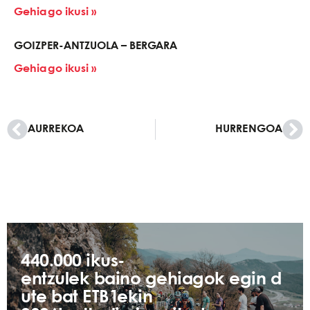
Gehiago ikusi »
GOIZPER-ANTZUOLA – BERGARA
Gehiago ikusi »
AURREKOA
HURRENGOA
440.000 ikus-
entzulek baino gehiagok egin d
ute bat ETB1ekin