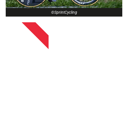
©SprintCycling
13 ABRIL