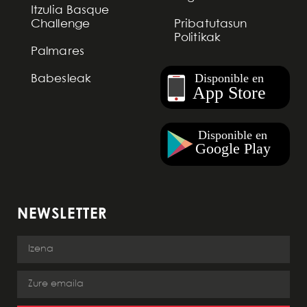
Itzulia Basque
Challenge
Pribatutasun
Politikak
Palmares
Babesleak
NEWSLETTER