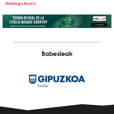
Gehiago ikusi »
Babesleak