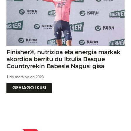
Finisher®, nutrizioa eta energia markak
akordioa berritu du Itzulia Basque
Countryrekin Babesle Nagusi gisa
1 de martxoa de 2023
GEHIAGO IKUSI