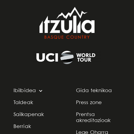
Ibilbidea
Gida teknikoa
Taldeak
Press zone
Sailkapenak
Prentsa
akreditazioak
Berriak
Lege Oharra