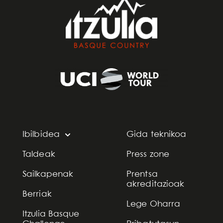
Ibilbidea
Gida teknikoa
Taldeak
Press zone
Sailkapenak
Prentsa
akreditazioak
Berriak
Lege Oharra
Itzulia Basque