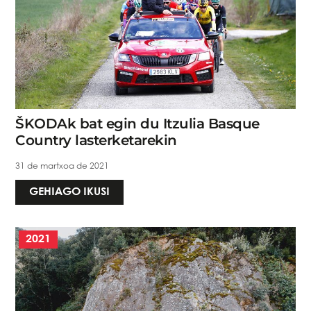
ŠKODAk bat egin du Itzulia Basque
Country lasterketarekin
31 de martxoa de 2021
GEHIAGO IKUSI
2021