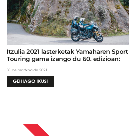
Itzulia 2021 lasterketak Yamaharen Sport
Touring gama izango du 60. edizioan:
31 de martxoa de 2021
GEHIAGO IKUSI
APIRILAK 13