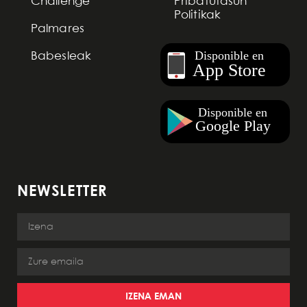
Challenge
Pribatutasun
Politikak
Palmares
Babesleak
NEWSLETTER
IZENA EMAN