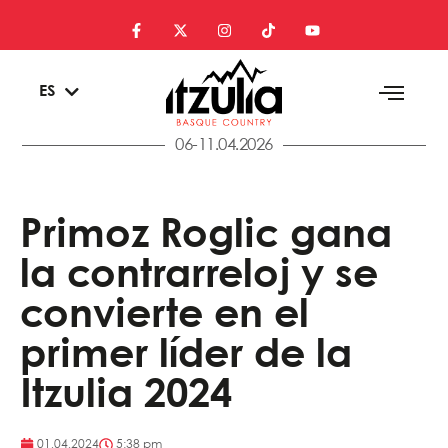
EU
ES
EN
06-11.04.2026
Primoz Roglic gana
la contrarreloj y se
convierte en el
primer líder de la
Itzulia 2024
01.04.2024
5:38 pm