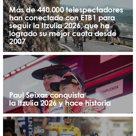
Más de 440.000 telespectadores
han conectado con ETB1 para
seguir la Itzulia 2026, que ha
logrado su mejor cuota desde
2007
Paul Seixas conquista
la Itzulia 2026 y hace historia