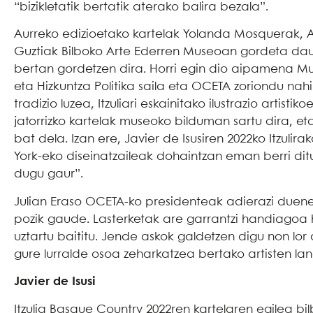
“bizikletatik bertatik aterako balira bezala”.
Aurreko edizioetako kartelak Yolanda Mosquerak, As
Guztiak Bilboko Arte Ederren Museoan gordeta daud
bertan gordetzen dira. Horri egin dio aipamena Mus
eta Hizkuntza Politika saila eta OCETA zoriondu na
tradizio luzea, Itzuliari eskainitako ilustrazio artist
jatorrizko kartelak museoko bilduman sartu dira, e
bat dela. Izan ere, Javier de Isusiren 2022ko Itzuli
York-eko diseinatzaileak dohaintzan eman berri dit
dugu gaur”.
Julian Eraso OCETA-ko presidenteak adierazi duene
pozik gaude. Lasterketak are garrantzi handiagoa h
uztartu baititu. Jende askok galdetzen digu non lo
gure lurralde osoa zeharkatzea bertako artisten lan
Javier de Isusi
Itzulia Basque Country 2022ren kartelaren egilea bi