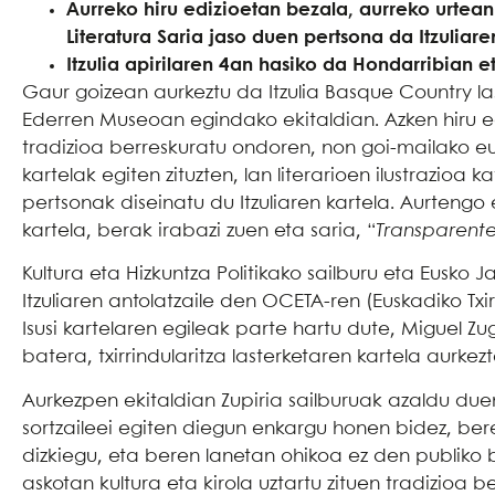
Aurreko hiru edizioetan bezala, aurreko urtean 
Literatura Saria jaso duen pertsona da Itzuliar
Itzulia apirilaren 4an hasiko da Hondarribian 
Gaur goizean aurkeztu da Itzulia Basque Country las
Ederren Museoan egindako ekitaldian. Azken hiru ed
tradizioa berreskuratu ondoren, non goi-mailako euska
kartelak egiten zituzten, lan literarioen ilustrazioa 
pertsonak diseinatu du Itzuliaren kartela. Aurtengo e
kartela, berak irabazi zuen eta saria, “
Transparentes
Kultura eta Hizkuntza Politikako sailburu eta Eusko J
Itzuliaren antolatzaile den OCETA-ren (Euskadiko Tx
Isusi kartelaren egileak parte hartu dute, Miguel 
batera, txirrindularitza lasterketaren kartela aurkez
Aurkezpen ekitaldian Zupiria sailburuak azaldu due
sortzaileei egiten diegun enkargu honen bidez, ber
dizkiegu, eta beren lanetan ohikoa ez den publiko b
askotan kultura eta kirola uztartu zituen tradizioa 