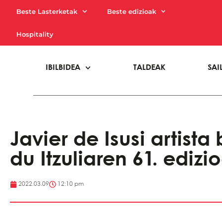
Beste Lasterketak
Beste edizioak
Hospitality
IBILBIDEA
TALDEAK
SAI
Javier de Isusi artista
du Itzuliaren 61. edizi
2022.03.09
12:10 pm