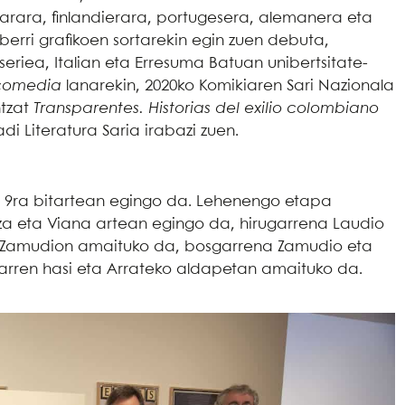
skarara, finlandierara, portugesera, alemanera eta
berri grafikoen sortarekin egin zuen debuta,
eriea, Italian eta Erresuma Batuan unibertsitate-
 comedia
lanarekin, 2020ko Komikiaren Sari Nazionala
ntzat
Transparentes. Historias del exilio colombiano
adi Literatura Saria irabazi zuen.
tik 9ra bitartean egingo da. Lehenengo etapa
za eta Viana artean egingo da, hirugarrena Laudio
ta Zamudion amaituko da, bosgarrena Zamudio eta
arren hasi eta Arrateko aldapetan amaituko da.