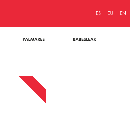
ES
EU
EN
PALMARES
BABESLEAK
APIRILAK 13