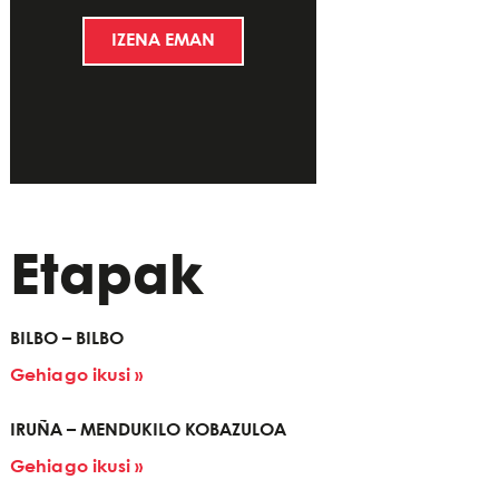
IZENA EMAN
Etapak
BILBO – BILBO
Gehiago ikusi »
IRUÑA – MENDUKILO KOBAZULOA
Gehiago ikusi »