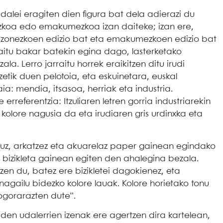
dalei eragiten dien figura bat dela adierazi du
ezkoa edo emakumezkoa izan daiteke; izan ere,
iak gizonezkoen edizio bat eta emakumezkoen edizio bat
rraitu bakar batekin egina dago, lasterketako
a. Lerro jarraitu horrek eraikitzen ditu irudi
tik duen pelotoia, eta eskuinetara, euskal
ia: mendia, itsasoa, herriak eta industria.
 erreferentzia: Itzuliaren letren gorria industriarekin
kolore nagusia da eta irudiaren gris urdinxka eta
skuz, arkatzez eta akuarelaz paper gainean egindako
koa bizikleta gainean egiten den ahalegina bezala.
tzen du, batez ere bizikletei dagokienez, eta
enagailu bidezko kolore lauak. Kolore horietako tonu
gogorarazten dute”.
n den udalerrien izenak ere agertzen dira kartelean,