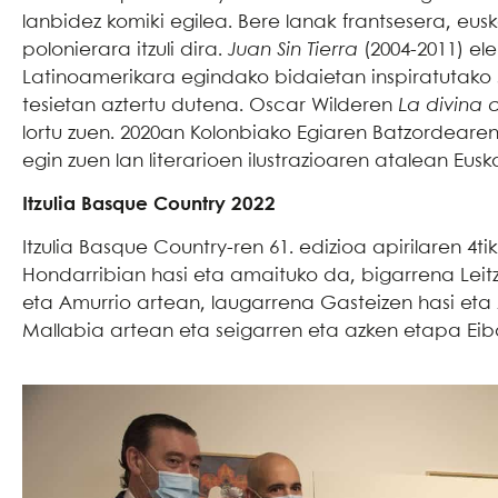
lanbidez komiki egilea. Bere lanak frantsesera, eu
polonierara itzuli dira.
Juan Sin Tierra
(2004-2011) ele
Latinoamerikara egindako bidaietan inspiratutako s
tesietan aztertu dutena. Oscar Wilderen
La divina
lortu zuen. 2020an Kolonbiako Egiaren Batzordeare
egin zuen lan literarioen ilustrazioaren atalean Eusk
Itzulia Basque Country 2022
Itzulia Basque Country-ren 61. edizioa apirilaren 4
Hondarribian hasi eta amaituko da, bigarrena Leit
eta Amurrio artean, laugarrena Gasteizen hasi e
Mallabia artean eta seigarren eta azken etapa Eib