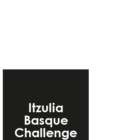
Itzulia
Basque
Challenge