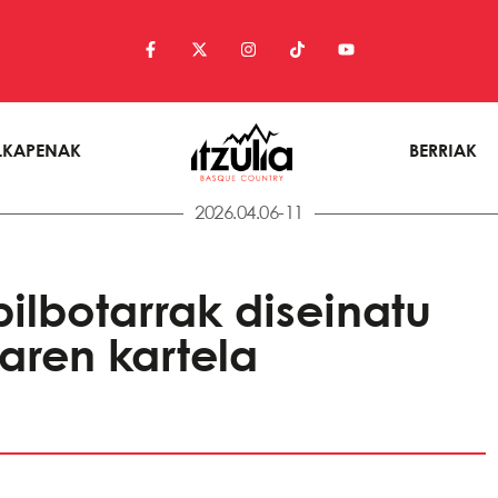
LKAPENAK
BERRIAK
2026.04.06-11
 bilbotarrak diseinatu
oaren kartela