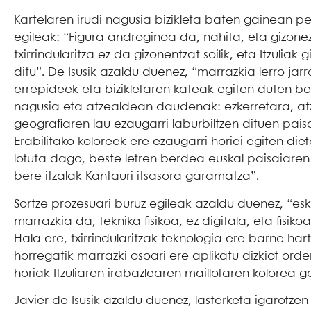
Kartelaren irudi nagusia bizikleta baten gainean pe
egileak: “Figura androginoa da, nahita, eta gizon
txirrindularitza ez da gizonentzat soilik, eta Itzul
ditu”. De Isusik azaldu duenez, “marrazkia lerro ja
errepideek eta bizikletaren kateak egiten duten bezal
nagusia eta atzealdean daudenak: ezkerretara, atze
geografiaren lau ezaugarri laburbiltzen dituen paisa
Erabilitako koloreek ere ezaugarri horiei egiten diete
lotuta dago, beste letren berdea euskal paisaiaren 
bere itzalak Kantauri itsasora garamatza”.
Sortze prozesuari buruz egileak azaldu duenez, “e
marrazkia da, teknika fisikoa, ez digitala, eta fisi
Hala ere, txirrindularitzak teknologia ere barne har
horregatik marrazki osoari ere aplikatu dizkiot ord
horiak Itzuliaren irabazlearen maillotaren kolorea 
Javier de Isusik azaldu duenez, lasterketa igarotze