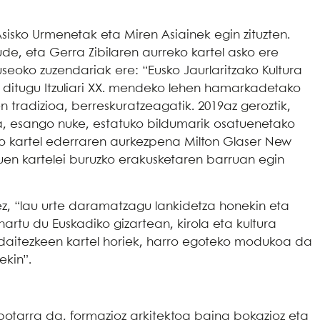
isko Urmenetak eta Miren Asiainek egin zituzten.
e, eta Gerra Zibilaren aurreko kartel asko ere
eoko zuzendariak ere: “Eusko Jaurlaritzako Kultura
hi ditugu Itzuliari XX. mendeko lehen hamarkadetako
ikoen tradizioa, berreskuratzeagatik. 2019az geroztik,
ta, esango nuke, estatuko bildumarik osatuenetako
rako kartel ederraren aurkezpena Milton Glaser New
uen kartelei buruzko erakusketaren barruan egin
z, “lau urte daramatzagu lankidetza honekin eta
artu du Euskadiko gizartean, kirola eta kultura
r daitezkeen kartel horiek, harro egoteko modukoa da
ekin”.
lbotarra da, formazioz arkitektoa baina bokazioz eta