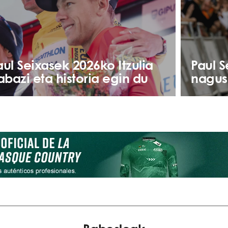
aul Seixasek 2026ko Itzulia
Paul S
rabazi eta historia egin du
nagus