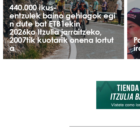
440.000 ikus-
entzulek baino gehiagok egi
n dute bat ETB1ekin
2026ko Itzulia jarraitzeko,
2007tik kuotarik onena lortut
P
a
i