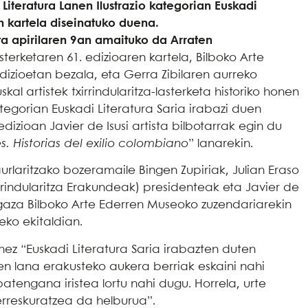
Literatura Lanen Ilustrazio kategorian Euskadi
en kartela diseinatuko duena.
eta apirilaren 9an amaituko da Arraten
terketaren 61. edizioaren kartela, Bilboko Arte
izioetan bezala, eta Gerra Zibilaren aurreko
l artistek txirrindularitza-lasterketa historiko honen
kategorian Euskadi Literatura Saria irabazi duen
dizioan Javier de Isusi artista bilbotarrak egin du
. Historias del exilio colombiano
” lanarekin.
aurlaritzako bozeramaile Bingen Zupiriak, Julian Eraso
irrindularitza Erakundeak) presidenteak eta Javier de
Zugaza Bilboko Arte Ederren Museoko zuzendariarekin
teko ekitaldian.
nez “Euskadi Literatura Saria irabazten duten
en lana erakusteko aukera berriak eskaini nahi
atengana iristea lortu nahi dugu. Horrela, urte
berreskuratzea da helburua”.