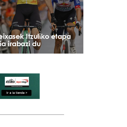
eixasek Itzuliko etapa
ia irabazi du