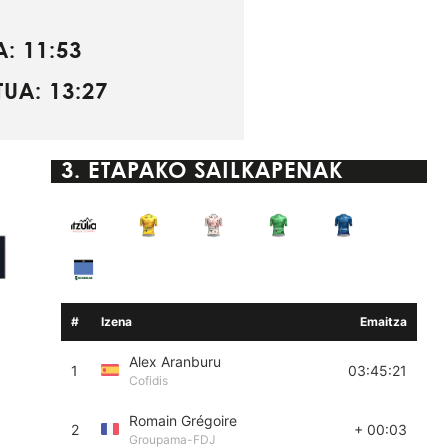
: 11:53
UA: 13:27
3. ETAPA
KO SAILKAPENAK
#
Izena
Emaitza
Alex Aranburu
1
03:45:21
Cofidis
Romain Grégoire
2
+ 00:03
Groupama-FDJ