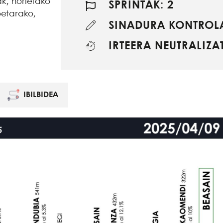
ak, horietako
SPRINTAK: 2
oetarako,
SINADURA KONTROLA
IRTEERA NEUTRALIZAT
IBILBIDEA