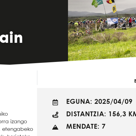
ain
EGUNA: 2025/04/09
DISTANTZIA: 156,3 K
hiko
orra izango
MENDATE: 7
u, etengabeko