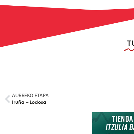
T
AURREKO ETAPA
Iruña – Lodosa