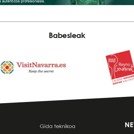
Babesleak
NE
Gida teknikoa