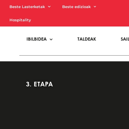
Beste Lasterketak
Beste edizioak
Hospitality
IBILBIDEA
TALDEAK
SAI
3. ETAPA