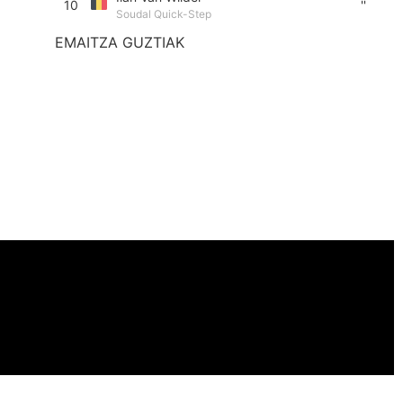
10
''
Soudal Quick-Step
EMAITZA GUZTIAK