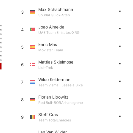
Max Schachmann
3
''
Soudal Quick-Step
Joao Almeida
4
''
UAE Team Emirates-XRG
Enric Mas
5
''
Movistar Team
Mattias Skjelmose
6
''
Lidl-Trek
Wilco Kelderman
7
''
Team Visma | Lease a Bike
Florian Lipowitz
8
''
Red Bull-BORA-hansgrohe
Steff Cras
9
''
Team TotalEnergies
Ilan Van Wilder