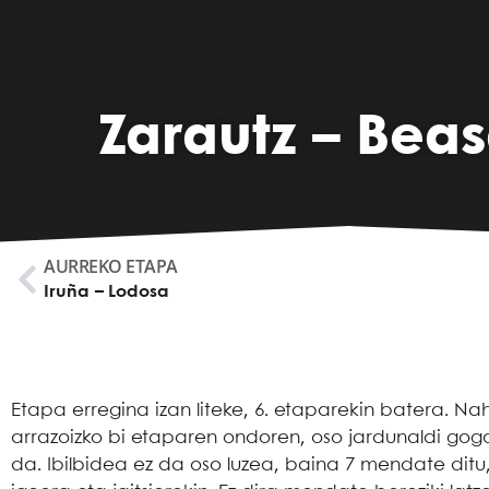
Zarautz – Beas
AURREKO ETAPA
Iruña – Lodosa
Etapa erregina izan liteke, 6. etaparekin batera. Na
arrazoizko bi etaparen ondoren, oso jardunaldi gog
da. Ibilbidea ez da oso luzea, baina 7 mendate dit