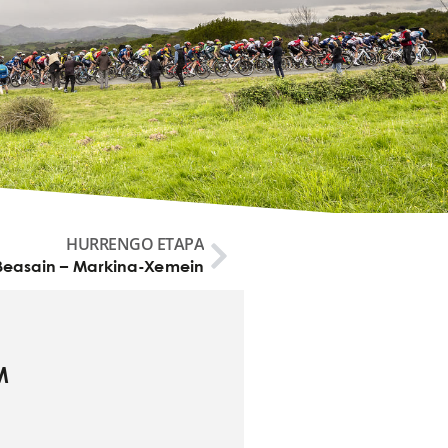
HURRENGO ETAPA
Beasain – Markina-Xemein
M