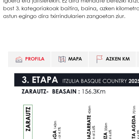
igoera eta jaitsierekin. Ez dira mendate bereziki latz
bost 3. kategoriakoak baitira, baina, azken kilometr
astun egingo dira txirrindularien zangoetan ziur.
PROFILA
MAPA
AZKEN KM