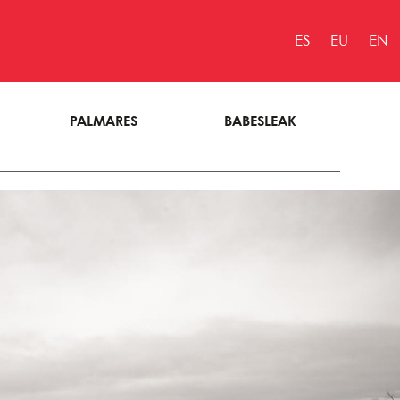
ES
EU
EN
PALMARES
BABESLEAK