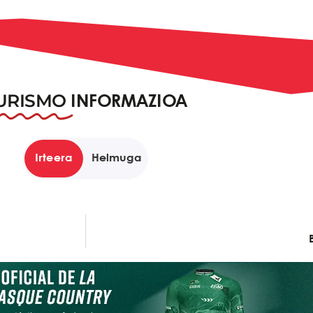
URISMO
INFORMAZIOA
Irteera
Helmuga