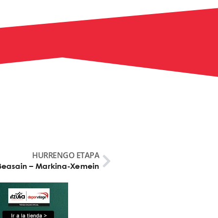
HURRENGO ETAPA
Beasain – Markina-Xemein