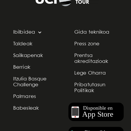
Ibilbidea
Gida teknikoa
Taldeak
Press zone
Sailkapenak
Prentsa
akreditazioak
Berriak
Lege Oharra
Itzulia Basque
Challenge
Pribatutasun
Politikak
Palmares
Babesleak