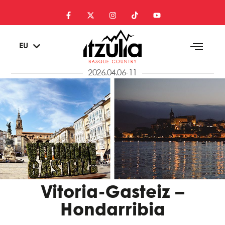
ES
EU
EN
2026.04.06-11
Vitoria-Gasteiz –
Hondarribia