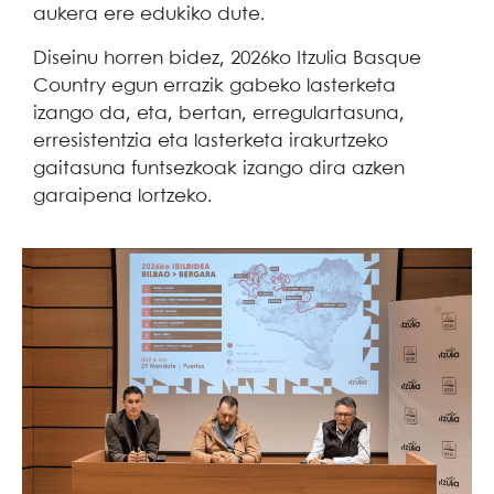
aukera ere edukiko dute.
Diseinu horren bidez, 2026ko Itzulia Basque
Country egun errazik gabeko lasterketa
izango da, eta, bertan, erregulartasuna,
erresistentzia eta lasterketa irakurtzeko
gaitasuna funtsezkoak izango dira azken
garaipena lortzeko.