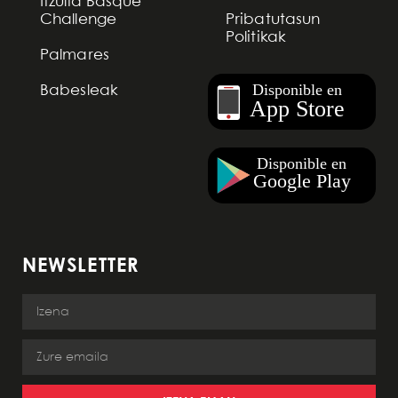
Itzulia Basque
Challenge
Pribatutasun
Politikak
Palmares
Babesleak
NEWSLETTER