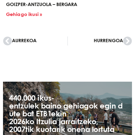
GOIZPER-ANTZUOLA – BERGARA
Gehiago ikusi »
AURREKOA
HURRENGOA
440.000 ikus-
entzulek baino gehiagok egin d
ute bat ETB1ekin
2026ko Itzulia jarraitzeko,
2007tik kuotarik onena lortuta