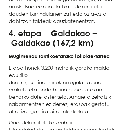
arriskutsua izango da txarto lekuratuta
dauden txirrindularientzat edo ozta-ozta
dabiltzan taldeak dauzkatenentzat.
4. etapa | Galdakao –
Galdakao (167,2 km)
Mugimendu taktikoetarako ibilbide-tartea
Etapa honek 3.200 metrotik gorako malda
edukiko
duenez, txirrindulariek erregulartasuna
erakutsi eta ondo baino hobeto irakurri
beharko dute lasterketa. Amaiera zehatzik
nabarmentzen ez denez, erasoak gertatu
ahal izango dira bitarteko kotetan.
Ondo lekuratutako zenbait