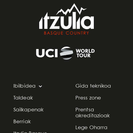
Ibilbidea
Gida teknikoa
Taldeak
Press zone
Sailkapenak
Prentsa
akreditazioak
Berriak
Lege Oharra