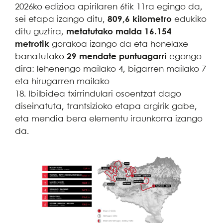
2026ko edizioa apirilaren 6tik 11ra egingo da,
sei etapa izango ditu,
809,6 kilometro
edukiko
ditu guztira,
metatutako malda 16.154
metrotik
gorakoa izango da eta honelaxe
banatutako
29 mendate puntuagarri
egongo
dira: lehenengo mailako 4, bigarren mailako 7
eta hirugarren mailako
18. Ibilbidea txirrindulari osoentzat dago
diseinatuta, trantsizioko etapa argirik gabe,
eta mendia bera elementu iraunkorra izango
da.