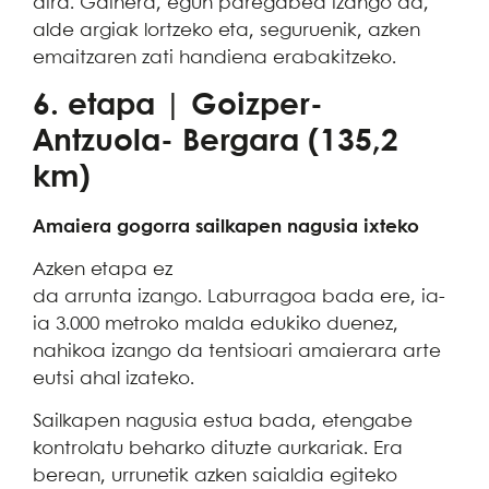
dira. Gainera, egun paregabea izango da,
alde argiak lortzeko eta, seguruenik, azken
emaitzaren zati handiena erabakitzeko.
6. etapa | Goizper-
Antzuola- Bergara (135,2
km)
Amaiera gogorra sailkapen nagusia ixteko
Azken etapa ez
da arrunta izango. Laburragoa bada ere, ia-
ia 3.000 metroko malda edukiko duenez,
nahikoa izango da tentsioari amaierara arte
eutsi ahal izateko.
Sailkapen nagusia estua bada, etengabe
kontrolatu beharko dituzte aurkariak. Era
berean, urrunetik azken saialdia egiteko