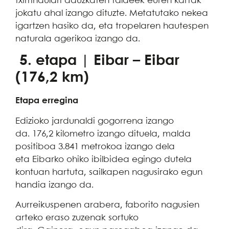
txirrindulari dauzkaten taldeek euren kartak
jokatu ahal izango dituzte. Metatutako nekea
igartzen hasiko da, eta tropelaren hautespen
naturala agerikoa izango da.
5. etapa | Eibar – Eibar
(176,2 km)
Etapa erregina
Edizioko jardunaldi gogorrena izango
da. 176,2 kilometro izango dituela, malda
positiboa 3.841 metrokoa izango dela
eta Eibarko ohiko ibilbidea egingo dutela
kontuan hartuta, sailkapen nagusirako egun
handia izango da.
Aurreikuspenen arabera, faborito nagusien
arteko eraso zuzenak sortuko