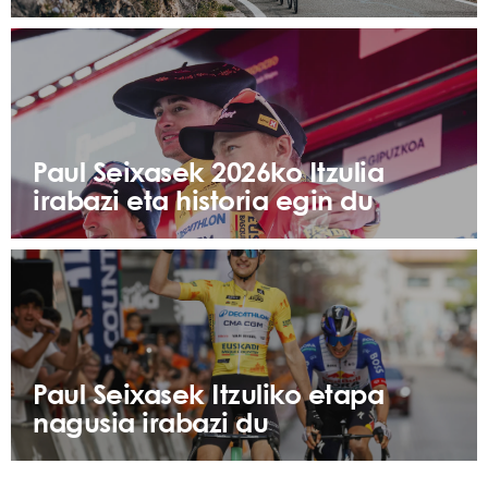
Paul Seixasek 2026ko Itzulia
irabazi eta historia egin du
Paul Seixasek Itzuliko etapa
nagusia irabazi du