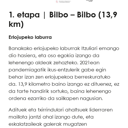
1. etapa | Bilbo – Bilbo (13,9
km)
Erlojupeko laburra
Banakako erlojupeko laburrak Itzuliari emango
dio hasiera, eta oso egokia izango da
lehenengo aldeak zehazteko. 2021ean
pandemiagatik ikus-entzulerik gabe egin
behar izan zen erlojupekoa berreskuratuko
da. 13,9 kilometro baino izango ez dituenez, ez
da tarte handirik sortuko, baina lehenengo
ordena ezarriko da sailkapen nagusian.
Adituek eta txirrindulari ahaltsuek liderraren
maillota jantzi ahal izango dute, eta
eskalatzaileak galerak mugatzen