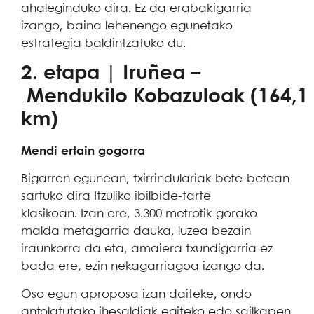
ahaleginduko dira. Ez da erabakigarria
izango, baina lehenengo egunetako
estrategia baldintzatuko du.
2. etapa | Iruñea –
Mendukilo Kobazuloak (164,1
km)
Mendi ertain gogorra
Bigarren egunean, txirrindulariak bete-betean
sartuko dira Itzuliko ibilbide-tarte
klasikoan. Izan ere, 3.300 metrotik gorako
malda metagarria dauka, luzea bezain
iraunkorra da eta, amaiera txundigarria ez
bada ere, ezin nekagarriagoa izango da.
Oso egun aproposa izan daiteke, ondo
antolatutako ihesaldiak egiteko edo sailkapen