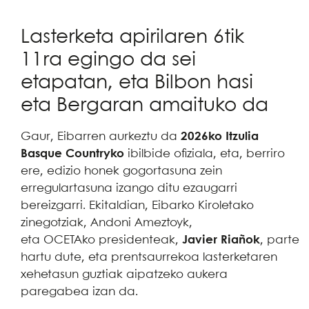
Lasterketa apirilaren 6tik
11ra egingo da sei
etapatan, eta Bilbon hasi
eta Bergaran amaituko da
Gaur, Eibarren aurkeztu da
2026ko Itzulia
Basque Countryko
ibilbide ofiziala, eta, berriro
ere, edizio honek gogortasuna zein
erregulartasuna izango ditu ezaugarri
bereizgarri. Ekitaldian, Eibarko Kiroletako
zinegotziak, Andoni Ameztoyk,
eta OCETAko presidenteak,
Javier Riañok
, parte
hartu dute, eta prentsaurrekoa lasterketaren
xehetasun guztiak aipatzeko aukera
paregabea izan da.