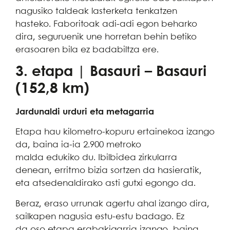
nagusiko taldeak lasterketa tenkatzen
hasteko. Faboritoak adi-adi egon beharko
dira, seguruenik une horretan behin betiko
erasoaren bila ez badabiltza ere.
3. etapa | Basauri – Basauri
(152,8 km)
Jardunaldi urduri eta metagarria
Etapa hau kilometro-kopuru ertainekoa izango
da, baina ia-ia 2.900 metroko
malda edukiko du. Ibilbidea zirkularra
denean, erritmo bizia sortzen da hasieratik,
eta atsedenaldirako asti gutxi egongo da.
Beraz, eraso urrunak agertu ahal izango dira,
sailkapen nagusia estu-estu badago. Ez
da oso etapa erabakigarria izango, baina