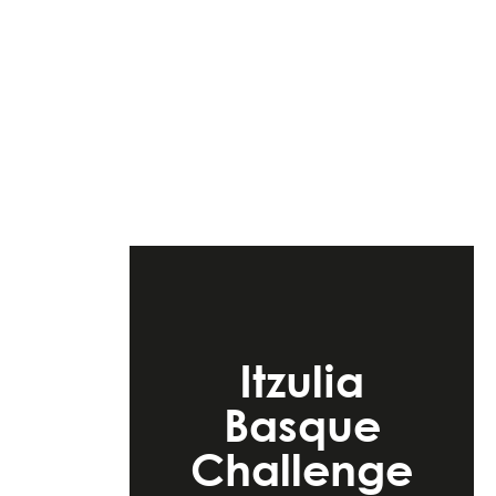
Itzulia
Basque
Challenge