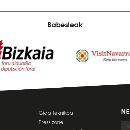
Babesleak
NE
Gida teknikoa
Press zone