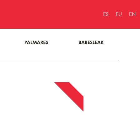
ES
EU
EN
PALMARES
BABESLEAK
APIRILAK 13