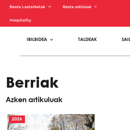
Beste Lasterketak
Beste edizioak
Hospitality
IBILBIDEA
TALDEAK
SAI
Berriak
Azken artikuluak
2026