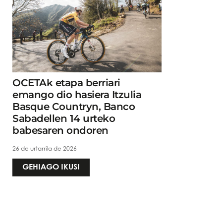
OCETAk etapa berriari
emango dio hasiera Itzulia
Basque Countryn, Banco
Sabadellen 14 urteko
babesaren ondoren
26 de urtarrila de 2026
GEHIAGO IKUSI