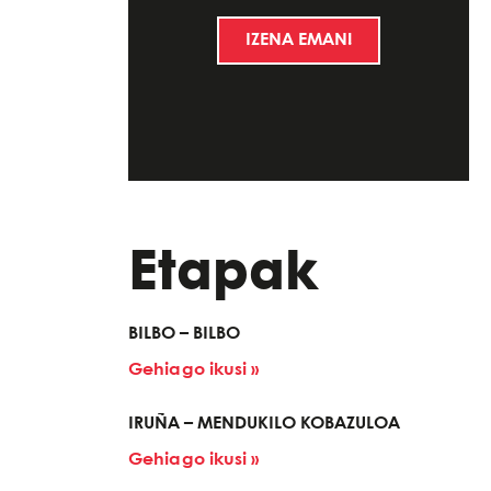
IZENA EMAN!
Etapak
BILBO – BILBO
Gehiago ikusi »
IRUÑA – MENDUKILO KOBAZULOA
Gehiago ikusi »