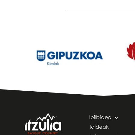
Ibilbidea
Taldeak