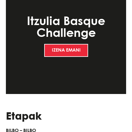
Itzulia Basque
Challenge
IZENA EMAN!
Etapak
BILBO – BILBO