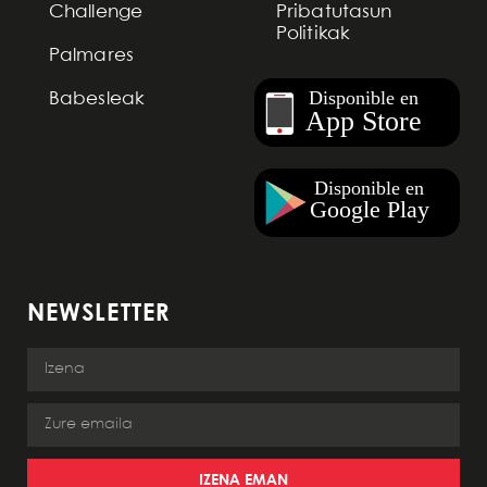
Challenge
Pribatutasun
Politikak
Palmares
Babesleak
NEWSLETTER
IZENA EMAN