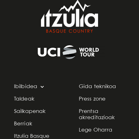
Ibilbidea
Gida teknikoa
Taldeak
Press zone
Sailkapenak
Prentsa
akreditazioak
Berriak
Lege Oharra
Itzulia Basque