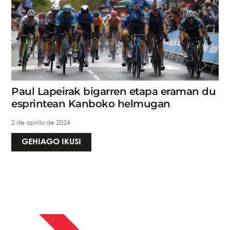
Paul Lapeirak bigarren etapa eraman du
esprintean Kanboko helmugan
2 de apirila de 2024
GEHIAGO IKUSI