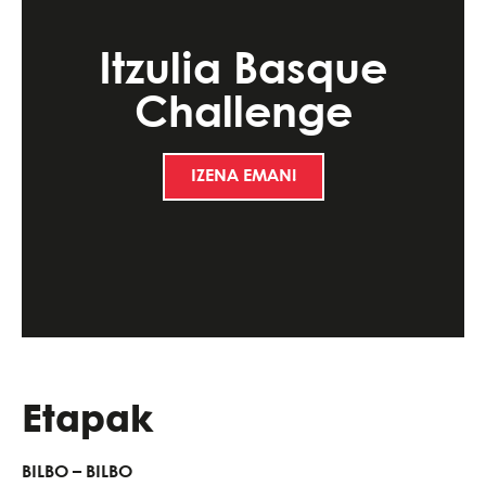
Itzulia Basque
Challenge
IZENA EMAN!
Etapak
BILBO – BILBO