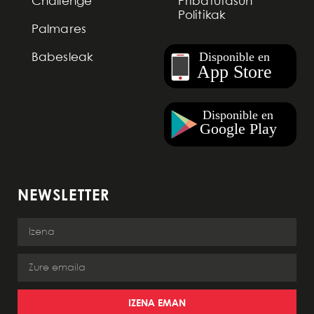
Challenge
Pribatutasun
Politikak
Palmares
Babesleak
NEWSLETTER
IZENA EMAN