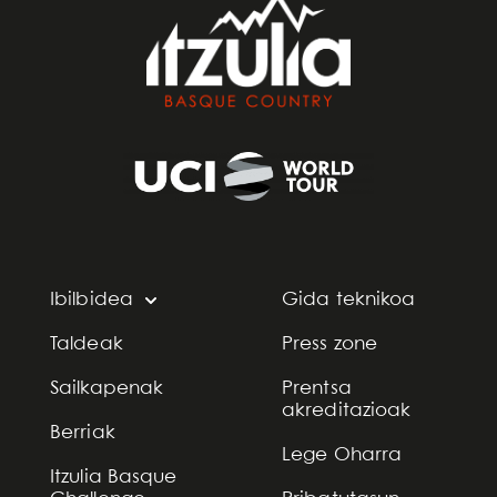
Ibilbidea
Gida teknikoa
Taldeak
Press zone
Sailkapenak
Prentsa
akreditazioak
Berriak
Lege Oharra
Itzulia Basque