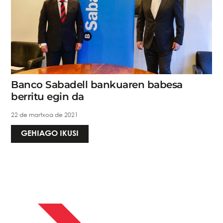
Banco Sabadell bankuaren babesa
berritu egin da
22 de martxoa de 2021
GEHIAGO IKUSI
APIRILAK 13