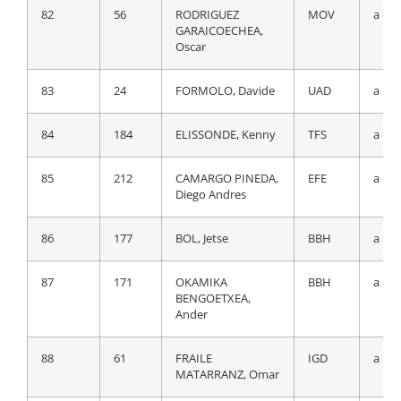
82
56
RODRIGUEZ
MOV
a 17
GARAICOECHEA,
82
24
FORMOLO, Davide
UAD
a 18
Oscar
83
212
CAMARGO PINEDA,
EFE
a 18
83
24
FORMOLO, Davide
UAD
a 17
Diego Andres
84
184
ELISSONDE, Kenny
TFS
a 17
84
184
ELISSONDE, Kenny
TFS
a 19
85
212
CAMARGO PINEDA,
EFE
a 17
85
42
CAVAGNA, RÈmi
QST
a 19
Diego Andres
86
3
HARPER, Chris
TJV
a 19
86
177
BOL, Jetse
BBH
a 19
87
61
FRAILE
IGD
a 19
87
171
OKAMIKA
BBH
a 19
MATARRANZ, Omar
BENGOETXEA,
Ander
88
147
VENDRAME,
ACT
a 19
Andrea
88
61
FRAILE
IGD
a 19
MATARRANZ, Omar
89
181
BERNARD, Julien
TFS
a 19