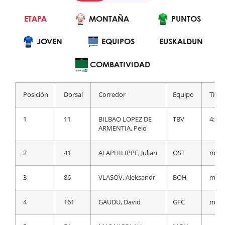
ETAPA
GENERAL
MONTAÑA
MONTAÑA
PUNTOS
PUNTOS
JOVEN
EQUIPOS
JOVEN
EUSKALDUN
EQUIPOS
EUSKALDUN
COMBATIVIDAD
Posición
Dorsal
Corredor
Equipo
Tiem
Posición
Dorsal
Corredor
Equipo
Tiem
1
1
ROGLIC, Primoz
TJV
9:49:
1
11
BILBAO LOPEZ DE
TBV
4:35:
ARMENTIA, Peio
2
44
EVENEPOEL,
QST
a 5
Remco
2
41
ALAPHILIPPE, Julian
QST
m.t.
3
86
VLASOV, Aleksandr
BOH
a 14
3
86
VLASOV, Aleksandr
BOH
m.t.
4
67
YATES, Adam
IGD
a 18
4
161
GAUDU, David
GFC
m.t.
5
11
BILBAO LOPEZ DE
TBV
a 19