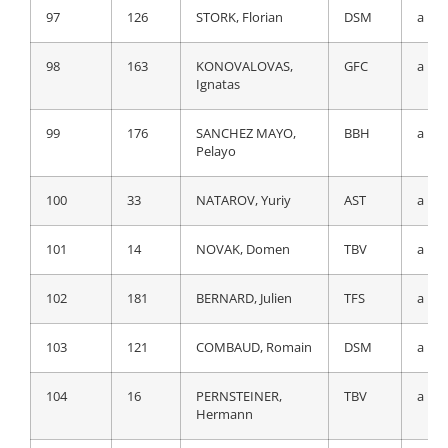
97
94
KANGERT, Tanel
BEX
a 19
97
126
STORK, Florian
DSM
a 19
98
25
MAJKA, Rafal
UAD
a 19
98
163
KONOVALOVAS,
GFC
a 19
Ignatas
99
176
SANCHEZ MAYO,
BBH
a 19
Pelayo
99
176
SANCHEZ MAYO,
BBH
a 19
Pelayo
100
126
STORK, Florian
DSM
a 20
100
33
NATAROV, Yuriy
AST
a 19
101
14
NOVAK, Domen
TBV
a 20
101
14
NOVAK, Domen
TBV
a 19
102
125
NABERMAN, Tim
DSM
a 20
102
181
BERNARD, Julien
TFS
a 19
103
16
PERNSTEINER,
TBV
a 20
Hermann
103
121
COMBAUD, Romain
DSM
a 19
104
82
GROSSSCHARTNER,
BOH
a 20
104
16
PERNSTEINER,
TBV
a 19
Felix
Hermann