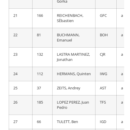
Gorka
21
54
OLIVEIRA, Nelson
MOV
a 2:5
21
166
REICHENBACH,
GFC
a 2:2
SÈbastien
22
165
MOLARD, Rudy
GFC
a 2:5
22
81
BUCHMANN,
BOH
a 2:2
23
81
BUCHMANN,
BOH
a 2:5
Emanuel
Emanuel
23
132
LASTRA MARTINEZ,
CJR
a 2:2
24
112
HERMANS, Quinten
IWG
a 2:5
Jonathan
25
62
GEOGHEGAN
IGD
a 2:5
24
112
HERMANS, Quinten
IWG
a 2:2
HART, Tao
25
37
ZEITS, Andrey
AST
a 2:2
26
6
VADER, Milan
TJV
a 2:5
26
185
LOPEZ PEREZ, Juan
TFS
a 2:2
27
91
HAMILTON, Lucas
BEX
a 3:0
Pedro
28
64
RODRIGUEZ CANO,
IGD
a 3:0
27
66
TULETT, Ben
IGD
a 2:2
Carlos