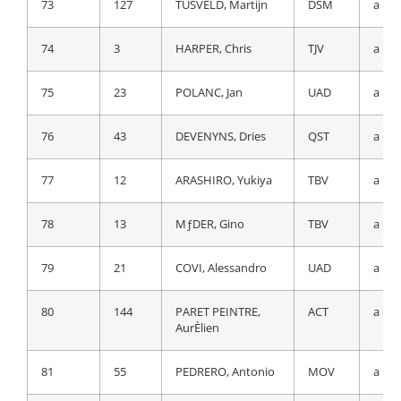
Fernando
73
127
TUSVELD, Martijn
DSM
a 10
74
43
DEVENYNS, Dries
QST
a 13
74
3
HARPER, Chris
TJV
a 10
75
13
MƒDER, Gino
TBV
a 13
75
23
POLANC, Jan
UAD
a 10
76
12
ARASHIRO, Yukiya
TBV
a 14
76
43
DEVENYNS, Dries
QST
a 12
77
21
COVI, Alessandro
UAD
a 14
77
12
ARASHIRO, Yukiya
TBV
a 12
78
144
PARET PEINTRE,
ACT
a 14
78
13
MƒDER, Gino
TBV
a 12
AurÈlien
79
21
COVI, Alessandro
UAD
a 13
79
2
LEEMREIZE, Gijs
TJV
a 16
80
144
PARET PEINTRE,
ACT
a 14
80
56
RODRIGUEZ
MOV
a 17
AurÈlien
GARAICOECHEA,
Oscar
81
55
PEDRERO, Antonio
MOV
a 17
81
55
PEDRERO, Antonio
MOV
a 17