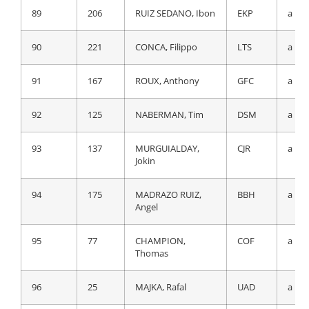
89
206
RUIZ SEDANO, Ibon
EKP
a 19
90
155
HOULE, Hugo
IPT
a 19
90
221
CONCA, Filippo
LTS
a 19
91
202
ADRIA OLIVERAS,
EKP
a 19
Roger
91
167
ROUX, Anthony
GFC
a 19
92
191
AZPARREN
EUS
a 19
92
125
NABERMAN, Tim
DSM
a 19
IRURZUN, Xabier
Mikel
93
137
MURGUIALDAY,
CJR
a 19
Jokin
93
84
KƒMNA, Lennard
BOH
a 19
94
175
MADRAZO RUIZ,
BBH
a 19
94
123
HEINSCHKE, Leon
DSM
a 19
Angel
95
83
HIGUITA GARCIA,
BOH
a 19
95
77
CHAMPION,
COF
a 19
Sergio Andres
Thomas
96
117
DELACROIX, ThÈo
IWG
a 19
96
25
MAJKA, Rafal
UAD
a 19