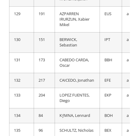
129
191
AZPARREN
EUS
a 19
128
187
TOLHOEK, Antwan
TFS
a 20
IRURZUN, Xabier
Mikel
129
203
AGIRRE EGA—A, Jon
EKP
a 20
130
151
BERWICK,
IPT
a 19
130
151
BERWICK,
IPT
a 20
Sebastian
Sebastian
131
173
CABEDO CARDA,
BBH
a 19
131
34
NIBALI, Antonio
AST
a 20
Oscar
132
167
ROUX, Anthony
GFC
a 20
132
217
CAICEDO, Jonathan
EFE
a 19
133
133
AMEZQUETA
CJR
a 21
133
204
LOPEZ FUENTES,
EKP
a 19
MORENO, Julen
Diego
134
206
RUIZ SEDANO, Ibon
EKP
a 21
134
84
KƒMNA, Lennard
BOH
a 19
135
95
BAUER, Jack
BEX
a 21
135
96
SCHULTZ, Nicholas
BEX
a 19