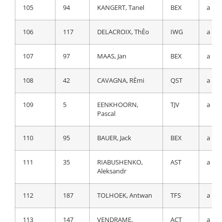
105
197
ISASA LARRA—AGA,
EUS
a 20
105
94
KANGERT, Tanel
BEX
a 19
Xabier
106
117
DELACROIX, ThÈo
IWG
a 19
106
204
LOPEZ FUENTES,
EKP
a 20
Diego
107
97
MAAS, Jan
BEX
a 19
107
171
OKAMIKA
BBH
a 20
108
42
CAVAGNA, RÈmi
QST
a 19
BENGOETXEA,
Ander
109
5
EENKHOORN,
TJV
a 19
Pascal
108
194
ITURRIA
EUS
a 20
SEGUROLA, Mikel
110
95
BAUER, Jack
BEX
a 19
109
121
COMBAUD, Romain
DSM
a 20
111
35
RIABUSHENKO,
AST
a 19
Aleksandr
110
97
MAAS, Jan
BEX
a 20
112
187
TOLHOEK, Antwan
TFS
a 19
111
87
WANDAHL,
BOH
a 20
Frederik
113
147
VENDRAME,
ACT
a 19