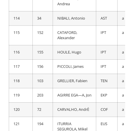
Andrea
112
217
CAICEDO, Jonathan
EFE
a 20
114
34
NIBALI, Antonio
AST
a 19
113
35
RIABUSHENKO,
AST
a 20
Aleksandr
115
152
CATAFORD,
IPT
a 19
Alexander
114
96
SCHULTZ, Nicholas
BEX
a 20
116
155
HOULE, Hugo
IPT
a 19
115
221
CONCA, Filippo
LTS
a 20
117
156
PICCOLI, James
IPT
a 19
116
152
CATAFORD,
IPT
a 20
Alexander
118
103
GRELLIER, Fabien
TEN
a 19
117
57
SAMITIER
MOV
a 20
SAMITIER, Sergio
119
203
AGIRRE EGA—A, Jon
EKP
a 19
118
177
BOL, Jetse
BBH
a 20
120
72
CARVALHO, AndrÈ
COF
a 19
119
156
PICCOLI, James
IPT
a 20
121
194
ITURRIA
EUS
a 19
SEGUROLA, Mikel