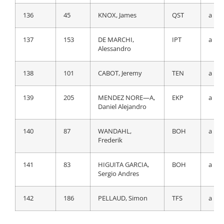
136
5
EENKHOORN,
TJV
a 22
136
45
KNOX, James
QST
a 19
Pascal
137
153
DE MARCHI,
IPT
a 19
137
72
CARVALHO, AndrÈ
COF
a 22
Alessandro
138
153
DE MARCHI,
IPT
a 23
138
101
CABOT, Jeremy
TEN
a 19
Alessandro
139
205
MENDEZ NORE—A,
EKP
a 19
139
103
GRELLIER, Fabien
TEN
a 23
Daniel Alejandro
140
163
KONOVALOVAS,
GFC
a 23
140
87
WANDAHL,
BOH
a 19
Ignatas
Frederik
141
45
KNOX, James
QST
a 27
141
83
HIGUITA GARCIA,
BOH
a 19
Sergio Andres
142
173
CABEDO CARDA,
BBH
a 28
Oscar
142
186
PELLAUD, Simon
TFS
a 19