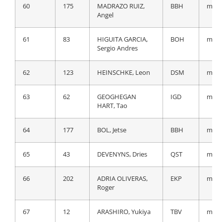
60
175
MADRAZO RUIZ,
BBH
m.t.
60
127
TUSVELD, Martijn
DSM
a 46
Angel
61
176
SANCHEZ MAYO,
BBH
a 46
61
83
HIGUITA GARCIA,
BOH
m.t.
Pelayo
Sergio Andres
62
53
M‹HLBERGER,
MOV
a 47
62
123
HEINSCHKE, Leon
DSM
m.t.
Gregor
63
62
GEOGHEGAN
IGD
m.t.
63
32
HENAO GOMEZ,
AST
a 47
HART, Tao
Sebastian
64
177
BOL, Jetse
BBH
m.t.
64
132
LASTRA MARTINEZ,
CJR
a 48
Jonathan
65
43
DEVENYNS, Dries
QST
m.t.
65
111
GOOSSENS, Kobe
IWG
a 49
66
202
ADRIA OLIVERAS,
EKP
m.t.
Roger
66
207
ARRIETA
EKP
a 49
LIZARRAGA, Igor
67
12
ARASHIRO, Yukiya
TBV
m.t.