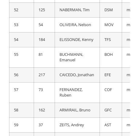
52
83
HIGUITA GARCIA,
BOH
a 45
52
125
NABERMAN, Tim
DSM
m.t.
Sergio Andres
53
54
OLIVEIRA, Nelson
MOV
m.t.
53
182
GALLOPIN, Tony
TFS
a 45
54
184
ELISSONDE, Kenny
TFS
m.t.
54
166
REICHENBACH,
GFC
a 45
SÈbastien
55
81
BUCHMANN,
BOH
m.t.
Emanuel
55
115
PAGE, Hugo
IWG
a 45
56
217
CAICEDO, Jonathan
EFE
m.t.
56
117
DELACROIX, ThÈo
IWG
a 45
57
73
FERNANDEZ,
COF
m.t.
57
94
KANGERT, Tanel
BEX
a 45
Ruben
58
25
MAJKA, Rafal
UAD
a 46
58
162
ARMIRAIL, Bruno
GFC
m.t.
59
73
FERNANDEZ,
COF
a 46
59
37
ZEITS, Andrey
AST
m.t.
Ruben