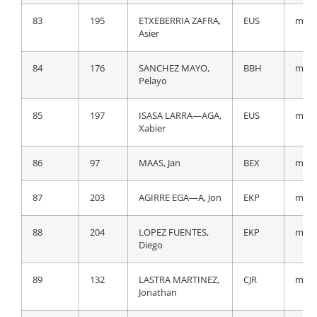
83
227
VAN GILS, Maxim
LTS
a 54
83
195
ETXEBERRIA ZAFRA,
EUS
m.t.
Asier
84
125
NABERMAN, Tim
DSM
a 55
84
176
SANCHEZ MAYO,
BBH
m.t.
85
16
PERNSTEINER,
TBV
a 55
Pelayo
Hermann
85
197
ISASA LARRA—AGA,
EUS
m.t.
86
164
DUCHESNE,
GFC
a 56
Xabier
Antoine
86
97
MAAS, Jan
BEX
m.t.
87
142
GALL, Felix
ACT
a 56
87
203
AGIRRE EGA—A, Jon
EKP
m.t.
88
106
RODRIGUEZ
TEN
a 56
MARTIN, Cristian
88
204
LOPEZ FUENTES,
EKP
m.t.
Diego
89
82
GROSSSCHARTNER,
BOH
a 57
Felix
89
132
LASTRA MARTINEZ,
CJR
m.t.
Jonathan
90
197
ISASA LARRA—AGA,
EUS
a 58
Xabier