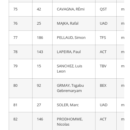
75
17
ZAMBANINI,
TBV
a 51
75
42
CAVAGNA, RÈmi
QST
m.t.
Edoardo
76
25
MAJKA, Rafal
UAD
m.t.
76
126
STORK, Florian
DSM
a 52
77
186
PELLAUD, Simon
TFS
m.t.
77
75
HERRADA, Jose
COF
a 52
78
143
LAPEIRA, Paul
ACT
m.t.
78
183
BRAMBILLA,
TFS
a 52
Gianluca
79
15
SANCHEZ, Luis
TBV
m.t.
Leon
79
55
PEDRERO, Antonio
MOV
a 53
80
92
GRMAY, Tsgabu
BEX
m.t.
80
76
LAFAY, Victor
COF
a 54
Gebremaryam
81
14
NOVAK, Domen
TBV
a 54
81
27
SOLER, Marc
UAD
m.t.
82
74
GESCHKE, Simon
COF
a 54
82
146
PRODHOMME,
ACT
m.t.
Nicolas