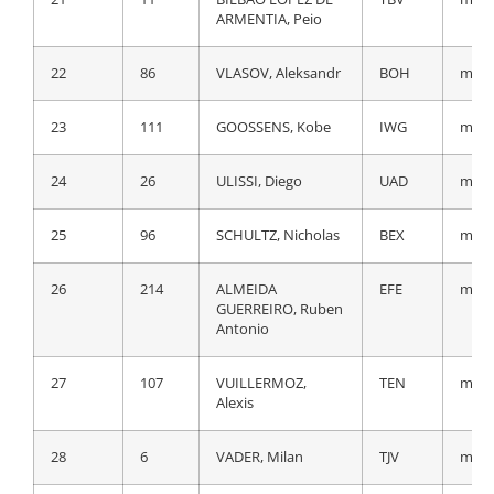
21
144
PARET PEINTRE,
ACT
a 30
ARMENTIA, Peio
AurÈlien
22
86
VLASOV, Aleksandr
BOH
m.t.
22
61
FRAILE
IGD
a 31
MATARRANZ, Omar
23
111
GOOSSENS, Kobe
IWG
m.t.
23
62
GEOGHEGAN
IGD
a 32
24
26
ULISSI, Diego
UAD
m.t.
HART, Tao
25
96
SCHULTZ, Nicholas
BEX
m.t.
24
216
SHAW, James
EFE
a 32
26
214
ALMEIDA
EFE
m.t.
25
161
GAUDU, David
GFC
a 32
GUERREIRO, Ruben
Antonio
26
147
VENDRAME,
ACT
a 33
Andrea
27
107
VUILLERMOZ,
TEN
m.t.
Alexis
27
23
POLANC, Jan
UAD
a 33
28
6
VADER, Milan
TJV
m.t.
28
81
BUCHMANN,
BOH
a 33
Emanuel