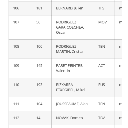
Asier
106
181
BERNARD, Julien
TFS
m.t.
106
225
VERSCHAEVE,
LTS
a 1:0
107
56
RODRIGUEZ
MOV
m.t.
Viktor
GARAICOECHEA,
Oscar
107
145
PARET PEINTRE,
ACT
a 1:0
Valentin
108
106
RODRIGUEZ
TEN
m.t.
MARTIN, Cristian
108
221
CONCA, Filippo
LTS
a 1:0
109
145
PARET PEINTRE,
ACT
m.t.
109
152
CATAFORD,
IPT
a 1:0
Valentin
Alexander
110
193
BIZKARRA
EUS
m.t.
110
57
SAMITIER
MOV
a 1:0
ETXEGIBEL, Mikel
SAMITIER, Sergio
111
104
JOUSSEAUME, Alan
TEN
m.t.
111
177
BOL, Jetse
BBH
a 1:0
112
14
NOVAK, Domen
TBV
m.t.
112
156
PICCOLI, James
IPT
a 1:1