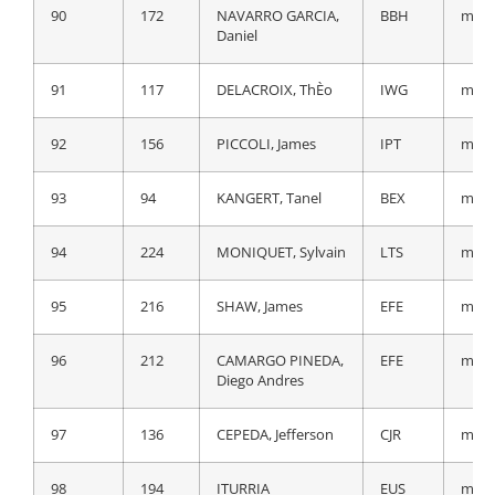
90
172
NAVARRO GARCIA,
BBH
m.t.
Daniel
91
204
LOPEZ FUENTES,
EKP
a 59
Diego
91
117
DELACROIX, ThÈo
IWG
m.t.
92
171
OKAMIKA
BBH
a 1:0
BENGOETXEA,
92
156
PICCOLI, James
IPT
m.t.
Ander
93
94
KANGERT, Tanel
BEX
m.t.
93
157
WOODS, Michael
IPT
a 1:0
94
224
MONIQUET, Sylvain
LTS
m.t.
94
196
MARTIN SANZ,
EUS
a 1:0
Gotzon
95
216
SHAW, James
EFE
m.t.
95
194
ITURRIA
EUS
a 1:0
96
212
CAMARGO PINEDA,
EFE
m.t.
SEGUROLA, Mikel
Diego Andres
96
121
COMBAUD, Romain
DSM
a 1:0
97
136
CEPEDA, Jefferson
CJR
m.t.
97
97
MAAS, Jan
BEX
a 1:0
98
194
ITURRIA
EUS
m.t.