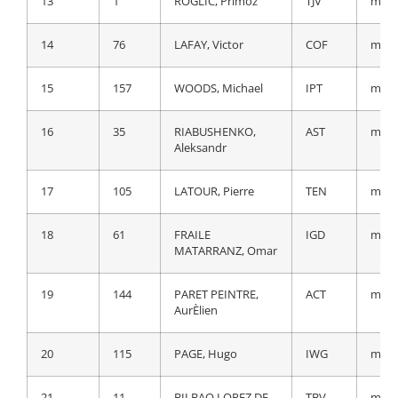
13
1
ROGLIC, Primoz
TJV
m.t.
13
52
IZAGIRRE INSAUSTI,
MOV
a 24
Gorka
14
76
LAFAY, Victor
COF
m.t.
14
54
OLIVEIRA, Nelson
MOV
a 25
15
157
WOODS, Michael
IPT
m.t.
15
105
LATOUR, Pierre
TEN
a 25
16
35
RIABUSHENKO,
AST
m.t.
Aleksandr
16
43
DEVENYNS, Dries
QST
a 26
17
105
LATOUR, Pierre
TEN
m.t.
17
165
MOLARD, Rudy
GFC
a 27
18
61
FRAILE
IGD
m.t.
18
11
BILBAO LOPEZ DE
TBV
a 29
MATARRANZ, Omar
ARMENTIA, Peio
19
144
PARET PEINTRE,
ACT
m.t.
19
112
HERMANS, Quinten
IWG
a 30
AurÈlien
20
46
VANSEVENANT,
QST
a 30
20
115
PAGE, Hugo
IWG
m.t.
Mauri
21
11
BILBAO LOPEZ DE
TBV
m.t.