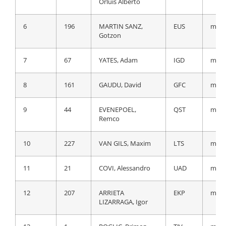
Orluis Alberto
6
86
VLASOV, Aleksandr
BOH
a 18
6
196
MARTIN SANZ,
EUS
m.t.
Gotzon
7
162
ARMIRAIL, Bruno
GFC
a 20
7
67
YATES, Adam
IGD
m.t.
8
71
IZAGUIRRE
COF
a 20
INSAUSTI, Ion
8
161
GAUDU, David
GFC
m.t.
9
7
VINGEGAARD,
TJV
a 20
9
44
EVENEPOEL,
QST
m.t.
Jonas
Remco
10
66
TULETT, Ben
IGD
a 21
10
227
VAN GILS, Maxim
LTS
m.t.
11
63
MARTINEZ
IGD
a 21
11
21
COVI, Alessandro
UAD
m.t.
POVEDA, Daniel
Felipe
12
207
ARRIETA
EKP
m.t.
LIZARRAGA, Igor
12
102
DOUBEY, Fabien
TEN
a 23