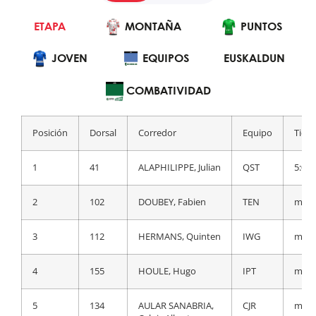
ETAPA
GENERAL
MONTAÑA
MONTAÑA
PUNTOS
PUNTOS
JOVEN
EQUIPOS
JOVEN
EUSKALDUN
EQUIPOS
EUSKALDUN
COMBATIVIDAD
Posición
Dorsal
Corredor
Equipo
Tiem
Posición
Dorsal
Corredor
Equipo
Tiem
1
1
ROGLIC, Primoz
TJV
5:14:
1
41
ALAPHILIPPE, Julian
QST
5:04:
2
44
EVENEPOEL,
QST
a 5
2
102
DOUBEY, Fabien
TEN
m.t.
Remco
3
112
HERMANS, Quinten
IWG
m.t.
3
42
CAVAGNA, RÈmi
QST
a 16
4
155
HOULE, Hugo
IPT
m.t.
4
65
THOMAS, Geraint
IGD
a 18
5
134
AULAR SANABRIA,
CJR
m.t.
5
67
YATES, Adam
IGD
a 18