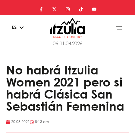
EU
ES
EN
06-11.04.2026
No habrá Itzulia
Women 2021 pero si
habrá Clásica San
Sebastián Femenina
20.03.2021
8:13 am