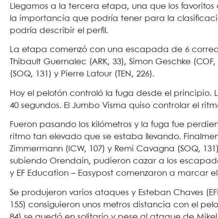
Llegamos a la tercera etapa, una que los favorito
la importancia que podría tener para la clasificaci
podría describir el perfil.
La etapa comenzó con una escapada de 6 corredo
Thibault Guernalec (ARK, 33), Simon Geschke (COF
(SOQ, 131) y Pierre Latour (TEN, 226).
Hoy el pelotón controló la fuga desde el principio.
40 segundos. El Jumbo Visma quiso controlar el ritm
Fueron pasando los kilómetros y la fuga fue perdie
ritmo tan elevado que se estaba llevando. Finalm
Zimmermann (ICW, 107) y Remi Cavagna (SOQ, 131).
subiendo Orendain, pudieron cazar a los escapados
y EF Education – Easypost comenzaron a marcar el
Se produjeron varios ataques y Esteban Chaves (EFE
155) consiguieron unos metros distancia con el pelo
84) se quedó en solitario y pese al ataque de Mikel