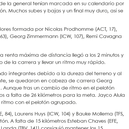
s de la general tenían marcada en su calendario por
ón. Muchos subes y bajas y un final muy duro, así se
res formada por Nicolas Prodhomme (ACT, 17),
, 63), Georg Zimmermann (ICW, 107), Remi Cavagna
 La renta máxima de distancia llegó a los 2 minutos y
o de la carrera y llevar un ritmo muy rápido.
ndo integrantes debido a la dureza del terreno y al
ente, se quedaron en cabeza de carrera Georg
 Aunque tras un cambio de ritmo en el pelotón
 a falta de 26 kilómetros para la meta. Jayco Alula
 ritmo con el pelotón agrupado.
, 84), Laurens Huys (ICW, 104) y Bauke Mollema (TFS,
tón. A falta de 15 kilómetros Esteban Chaves (EFE,
 Landa (TBV, 141) consiguió mantener los 15