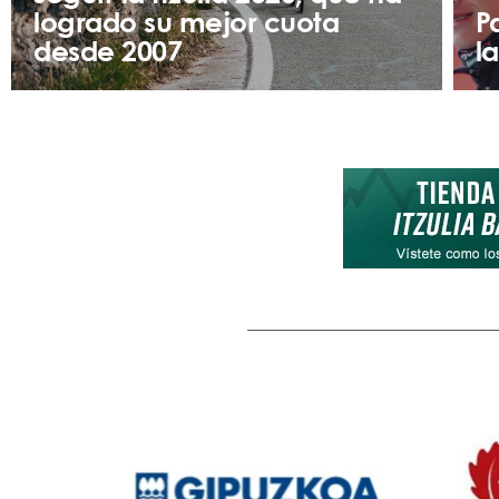
logrado su mejor cuota
P
desde 2007
l