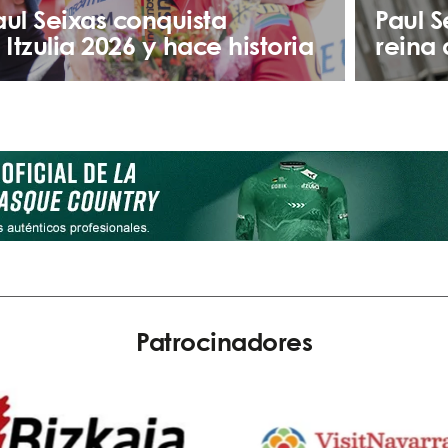
aul Seixas conquista
Paul S
a Itzulia 2026 y hace historia
reina 
Patrocinadores