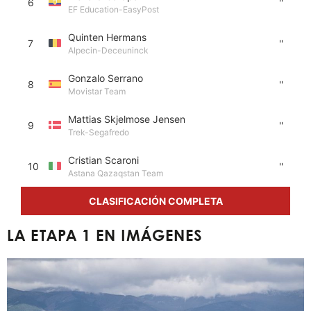
6
''
EF Education-EasyPost
Quinten Hermans
7
''
Alpecin-Deceuninck
Gonzalo Serrano
8
''
Movistar Team
Mattias Skjelmose Jensen
9
''
Trek-Segafredo
Cristian Scaroni
10
''
Astana Qazaqstan Team
CLASIFICACIÓN COMPLETA
LA ETAPA 1 EN IMÁGENES