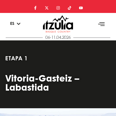
EU
ES
EN
06-11.04.2026
ETAPA 1
Vitoria-Gasteiz –
Labastida