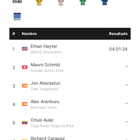
#
Nombre
Resultado
Ethan Hayter
1
04:01:24
INEOS Grenadiers
Mauro Schmid
2
''
Soudal Quick-Step
Jon Aberasturi
3
''
Trek-Segafredo
Alex Aranburu
4
''
Movistar Team
Orluis Aular
5
''
Caja Rural-Seguros RGA
Richard Carapaz