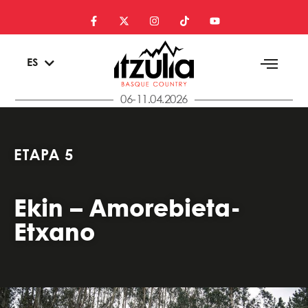
EU
ES
EN
06-11.04.2026
ETAPA 5
Ekin – Amorebieta-
Etxano