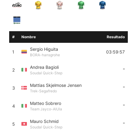
#
Nombre
Resultado
Sergio Higuita
1
03:59:57
BORA-hansgrohe
Andrea Bagioli
2
''
Soudal Quick-Step
Mattias Skjelmose Jensen
3
''
Trek-Segafredo
Matteo Sobrero
4
''
Team Jayco-AlUla
Mauro Schmid
5
''
Soudal Quick-Step