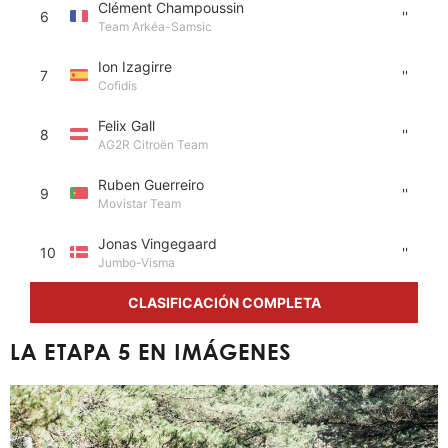
Clément Champoussin
6
''
Team Arkéa-Samsic
Ion Izagirre
7
''
Cofidis
Felix Gall
8
''
AG2R Citroën Team
Ruben Guerreiro
9
''
Movistar Team
Jonas Vingegaard
10
''
Jumbo-Visma
CLASIFICACIÓN COMPLETA
LA ETAPA 5 EN IMÁGENES