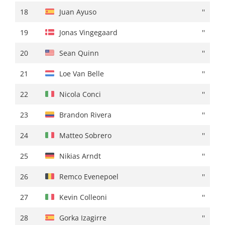
18
Louis Vervaeke
+ 00:39
18
Juan Ayuso
''
19
Jordan Jegat
+ 00:40
19
Jonas Vingegaard
''
20
Lorenzo Germani
+ 00:41
20
Sean Quinn
''
21
Ethan Hayter
+ 00:42
21
Loe Van Belle
''
22
Ion Izagirre
+ 00:44
22
Nicola Conci
''
23
Isaac Del Toro
''
23
Brandon Rivera
''
24
Alex Baudin
+ 00:45
24
Matteo Sobrero
''
25
Nicola Conci
''
25
Nikias Arndt
''
26
Samuele Battistella
+ 00:46
26
Remco Evenepoel
''
27
Sean Quinn
+ 00:47
27
Kevin Colleoni
''
28
Santiago Buitrago
''
28
Gorka Izagirre
''