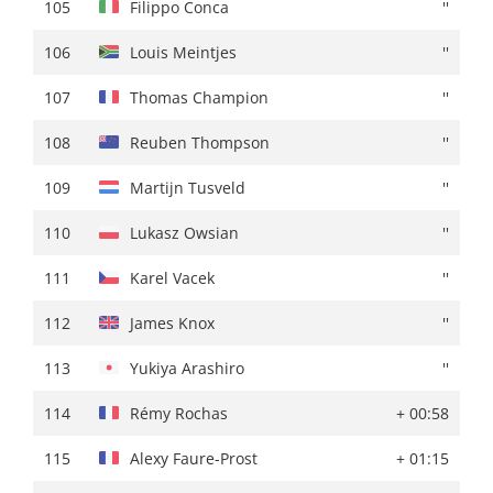
105
Luca Vergallito
+ 02:06
105
Filippo Conca
''
106
James Knox
+ 02:09
106
Louis Meintjes
''
107
Thomas Champion
+ 02:10
107
Thomas Champion
''
108
Jose Manuel Diaz
+ 02:13
108
Reuben Thompson
''
109
Nikias Arndt
+ 02:14
109
Martijn Tusveld
''
110
Igor Chzhan
+ 02:15
110
Lukasz Owsian
''
111
Mauro Schmid
''
111
Karel Vacek
''
112
Johan Price-Pejtersen
+ 02:18
112
James Knox
''
113
Fabio Felline
''
113
Yukiya Arashiro
''
114
Yukiya Arashiro
+ 02:21
114
Rémy Rochas
+ 00:58
115
Louis Meintjes
+ 02:22
115
Alexy Faure-Prost
+ 01:15