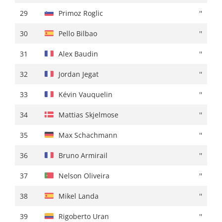
29
Jasha Sütterlin
''
29
Primoz Roglic
''
30
Rigoberto Uran
+ 00:49
30
Pello Bilbao
''
31
Michal Kwiatkowski
+ 00:52
31
Alex Baudin
''
32
David Gaudu
+ 00:54
32
Jordan Jegat
''
33
Quinten Hermans
''
33
Kévin Vauquelin
''
34
Gianmarco Garofoli
''
34
Mattias Skjelmose
''
35
Mikel Landa
+ 00:55
35
Max Schachmann
''
36
Orluis Aular
''
36
Bruno Armirail
''
37
Jai Hindley
+ 00:57
37
Nelson Oliveira
''
38
Marc Soler
''
38
Mikel Landa
''
39
Carlos Rodriguez
+ 01:00
39
Rigoberto Uran
''