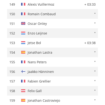
149
Christopher Juul-Jensen
+ 04:17
149
Alexis Vuillermoz
+ 03:33
150
Enzo Leijnse
+ 04:19
150
Romain Combaud
''
151
Nans Peters
+ 04:30
151
Oscar Onley
''
152
Ben Tulett
+ 04:47
152
Enzo Leijnse
''
153
Igor Arrieta
+ 04:50
153
Jetse Bol
+ 03:38
154
Ide Schelling
+ 04:51
154
Jonathan Lastra
''
155
Felix Gall
+ 04:53
155
Nans Peters
''
156
Julien Bernard
+ 04:54
156
Jaakko Hänninen
''
157
Fabien Grellier
+ 04:55
157
Fabien Grellier
''
158
Jonathan Lastra
+ 04:57
158
Felix Gall
''
159
Romain Combaud
+ 05:08
159
Jonathan Castroviejo
''