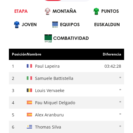
ETAPA
GENERAL
MONTAÑA
MONTAÑA
PUNTOS
PUNTOS
JOVEN
EQUIPOS
JOVEN
EUSKALDUN
EQUIPOS
EUSKALDUN
COMBATIVIDAD
Posición
Nombre
Diferencia
Posición
Nombre
Diferencia
1
Primoz Roglic
03:55:02
1
Paul Lapeira
03:42:28
2
Mattias Skjelmose
+ 00:10
2
Samuele Battistella
''
3
Remco Evenepoel
''
3
Louis Vervaeke
''
4
Juan Ayuso
+ 00:14
4
Pau Miquel Delgado
''
5
Jonas Vingegaard
+ 00:15
5
Alex Aranburu
''
6
Kévin Vauquelin
+ 00:16
6
Thomas Silva
''