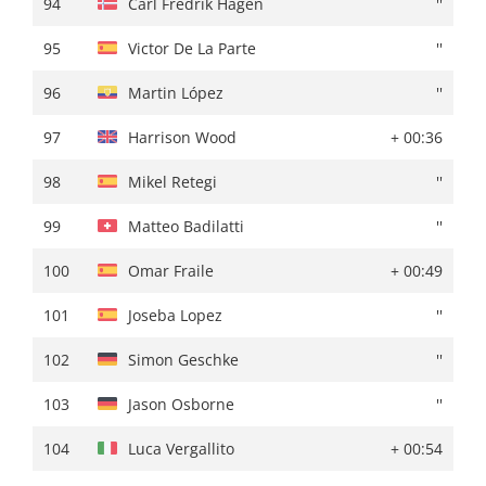
94
Carl Fredrik Hagen
''
95
Rudy Porter
+ 01:51
95
Victor De La Parte
''
96
Harrison Wood
+ 01:55
96
Martin López
''
97
Clément Russo
+ 01:57
97
Harrison Wood
+ 00:36
98
Gotzon Martín
+ 01:58
98
Mikel Retegi
''
99
Gorka Sorarrain
''
99
Matteo Badilatti
''
100
Matteo Badilatti
+ 02:00
100
Omar Fraile
+ 00:49
101
Tom Paquot
''
101
Joseba Lopez
''
102
Emils Liepins
+ 02:01
102
Simon Geschke
''
103
Eric Fagundez
+ 02:02
103
Jason Osborne
''
104
Xabier Berasategi
+ 02:04
104
Luca Vergallito
+ 00:54