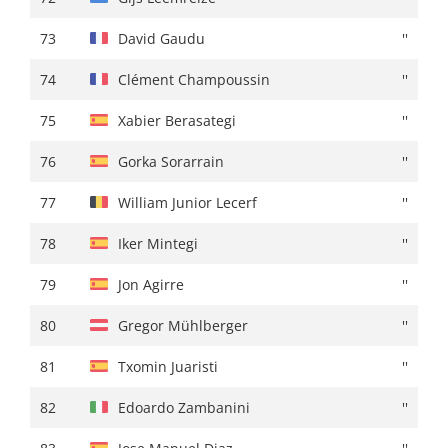
73
Kevin Colleoni
''
73
David Gaudu
''
74
Edoardo Zambanini
+ 01:27
74
Clément Champoussin
''
75
Lorenzo Rota
+ 01:29
75
Xabier Berasategi
''
76
Edward Dunbar
''
76
Gorka Sorarrain
''
77
Archie Ryan
+ 01:30
77
William Junior Lecerf
''
78
Carl Fredrik Hagen
+ 01:31
78
Iker Mintegi
''
79
Clément Champoussin
+ 01:34
79
Jon Agirre
''
80
Unai Iribar
+ 01:35
80
Gregor Mühlberger
''
81
Victor Langellotti
+ 01:37
81
Txomin Juaristi
''
82
Alexander Cepeda
''
82
Edoardo Zambanini
''
83
Davide Formolo
''