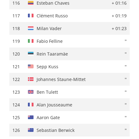
116
Jesus Ezquerra
+ 02:23
116
Esteban Chaves
+ 01:16
117
Mikel Retegi
+ 02:30
117
Clément Russo
+ 01:19
118
Karel Vacek
''
118
Milan Vader
+ 01:23
119
Alan Jousseaume
+ 02:33
119
Fabio Felline
''
120
Reuben Thompson
+ 02:35
120
Rein Taaramäe
''
121
Pelayo Sanchez
''
121
Sepp Kuss
''
122
Pablo Castrillo
+ 02:36
122
Johannes Staune-Mittet
''
123
Esteban Chaves
+ 02:39
123
Ben Tulett
''
124
Alexy Faure-Prost
''
124
Alan Jousseaume
''
125
Anton Kuzmin
+ 02:41
125
Aaron Gate
''
126
Jimmy Janssens
''
126
Sebastian Berwick
''