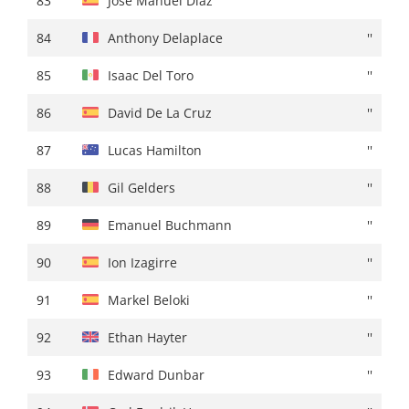
83
Jose Manuel Diaz
''
84
Stefano Oldani
+ 01:38
84
Anthony Delaplace
''
85
Iker Mintegi
''
85
Isaac Del Toro
''
86
Jon Agirre
+ 01:39
86
David De La Cruz
''
87
Simon Geschke
+ 01:40
87
Lucas Hamilton
''
88
Martijn Tusveld
+ 01:41
88
Gil Gelders
''
89
Omar Fraile
+ 01:42
89
Emanuel Buchmann
''
90
Martin López
''
90
Ion Izagirre
''
91
Rémy Rochas
+ 01:44
91
Markel Beloki
''
92
Gil Gelders
+ 01:49
92
Ethan Hayter
''
93
Filippo Conca
''
93
Edward Dunbar
''
94
Eduard Prades
+ 01:50