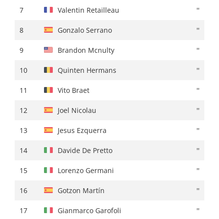
7
Max Schachmann
''
7
Valentin Retailleau
''
8
Brandon Mcnulty
+ 00:23
8
Gonzalo Serrano
''
9
Bruno Armirail
+ 00:24
9
Brandon Mcnulty
''
10
Pello Bilbao
+ 00:25
10
Quinten Hermans
''
11
Paul Lapeira
+ 00:26
11
Vito Braet
''
12
Nelson Oliveira
+ 00:28
12
Joel Nicolau
''
13
Romain Grégoire
''
13
Jesus Ezquerra
''
14
Jay Vine
+ 00:30
14
Davide De Pretto
''
15
Matteo Sobrero
''
15
Lorenzo Germani
''
16
Brandon Rivera
+ 00:32
16
Gotzon Martín
''
17
Alex Aranburu
+ 00:37
17
Gianmarco Garofoli
''