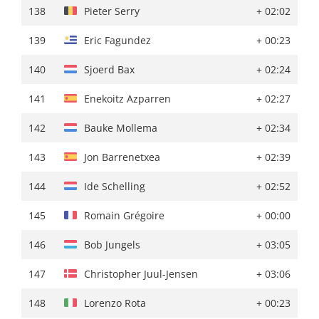
138
Pieter Serry
+ 03:15
138
Pieter Serry
+ 02:02
139
Laurens Huys
+ 03:32
139
Eric Fagundez
+ 00:23
140
Bob Jungels
+ 03:41
140
Sjoerd Bax
+ 02:24
141
Enekoitz Azparren
+ 03:44
141
Enekoitz Azparren
+ 02:27
142
Jason Osborne
+ 03:50
142
Bauke Mollema
+ 02:34
143
Rein Taaramäe
+ 03:58
143
Jon Barrenetxea
+ 02:39
144
Jon Barrenetxea
''
144
Ide Schelling
+ 02:52
145
Tao Geoghegan Hart
+ 04:07
145
Romain Grégoire
+ 00:00
146
Bauke Mollema
+ 04:13
146
Bob Jungels
+ 03:05
147
Jonathan Castroviejo
+ 04:15
147
Christopher Juul-Jensen
+ 03:06
148
Oscar Onley
+ 04:16
148
Lorenzo Rota
+ 00:23