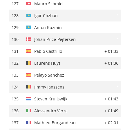
127
Joseba Lopez
+ 02:43
127
Mauro Schmid
''
128
Sebastian Berwick
+ 02:46
128
Igor Chzhan
''
129
Sepp Kuss
+ 02:50
129
Anton Kuzmin
''
130
Milan Vader
+ 02:51
130
Johan Price-Pejtersen
''
131
Lukasz Owsian
''
131
Pablo Castrillo
+ 01:33
132
Alessandro Verre
+ 02:53
132
Laurens Huys
+ 01:36
133
Johannes Staune-Mittet
+ 02:54
133
Pelayo Sanchez
''
134
Steven Kruijswijk
+ 02:57
134
Jimmy Janssens
''
135
Sjoerd Bax
+ 03:02
135
Steven Kruijswijk
+ 01:43
136
Aaron Gate
+ 03:09
136
Alessandro Verre
+ 01:49
137
Mathieu Burgaudeau
+ 03:14
137
Mathieu Burgaudeau
+ 02:01