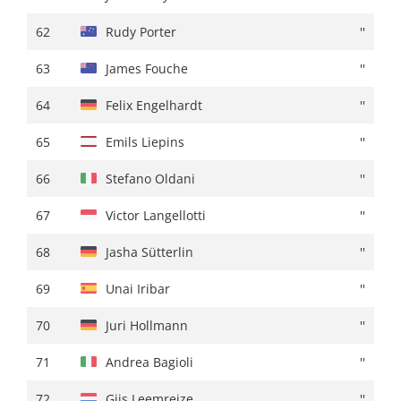
62
Vito Braet
+ 01:21
62
Rudy Porter
''
63
Gijs Leemreize
''
63
James Fouche
''
64
Davide De Pretto
+ 01:22
64
Felix Engelhardt
''
65
David De La Cruz
''
65
Emils Liepins
''
66
Loe Van Belle
''
66
Stefano Oldani
''
67
Anthony Delaplace
+ 01:23
67
Victor Langellotti
''
68
William Junior Lecerf
''
68
Jasha Sütterlin
''
69
Thomas Silva
''
69
Unai Iribar
''
70
Lucas Hamilton
+ 01:25
70
Juri Hollmann
''
71
Stan Van Tricht
''
71
Andrea Bagioli
''
72
Ibon Ruiz
+ 01:26
72
Gijs Leemreize
''