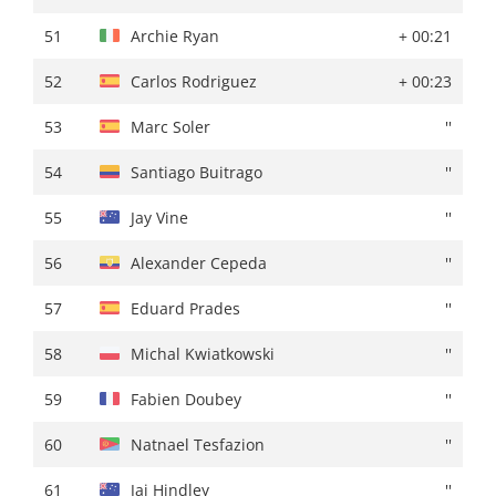
51
Joel Nicolau
+ 01:12
51
Archie Ryan
+ 00:21
52
Juri Hollmann
+ 01:13
52
Carlos Rodriguez
+ 00:23
53
James Shaw
''
53
Marc Soler
''
54
Damien Howson
+ 01:14
54
Santiago Buitrago
''
55
Mark Donovan
+ 01:16
55
Jay Vine
''
56
Valentin Retailleau
+ 01:18
56
Alexander Cepeda
''
57
Gregor Mühlberger
''
57
Eduard Prades
''
58
Emanuel Buchmann
''
58
Michal Kwiatkowski
''
59
Gonzalo Serrano
+ 01:19
59
Fabien Doubey
''
60
James Fouche
''
60
Natnael Tesfazion
''
61
Felix Engelhardt
+ 01:20
61
Jai Hindley
''