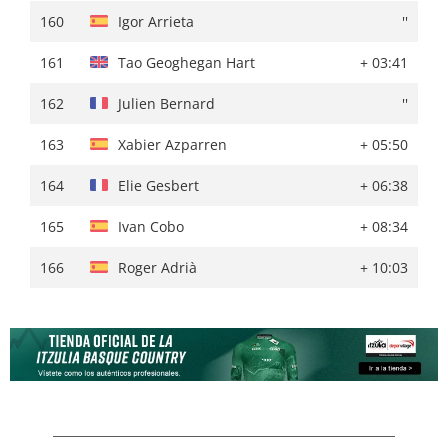
160
Jetse Bol
+ 05:10
160
Igor Arrieta
''
161
Alexis Vuillermoz
''
161
Tao Geoghegan Hart
+ 03:41
162
Jaakko Hänninen
+ 05:17
162
Julien Bernard
''
163
Xabier Azparren
+ 06:36
163
Xabier Azparren
+ 05:50
164
Elie Gesbert
+ 08:27
164
Elie Gesbert
+ 06:38
165
Ivan Cobo
+ 09:53
165
Ivan Cobo
+ 08:34
166
Roger Adrià
+ 11:13
166
Roger Adrià
+ 10:03