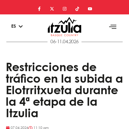
EU
ES
EN
06-11.04.2026
Restricciones de
tráfico en la subida a
Elotrritxueta durante
la 4ª etapa de la
Itzulia
07.04.2026
11:10 am