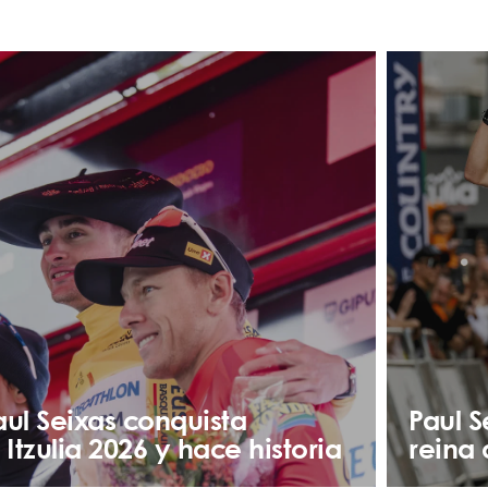
aul Seixas conquista
Paul S
a Itzulia 2026 y hace historia
reina 