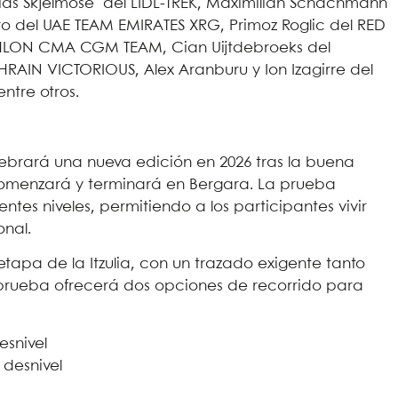
ias Skjelmose del LIDL-TREK, Maximilian Schachmann
ro del UAE TEAM EMIRATES XRG, Primoz Roglic del RED
HLON CMA CGM TEAM, Cian Uijtdebroeks del
AHRAIN VICTORIOUS, Alex Aranburu y Ion Izagirre del
ntre otros.
lebrará una nueva edición en 2026 tras la buena
comenzará y terminará en Bergara. La prueba
ntes niveles, permitiendo a los participantes vivir
onal.
 etapa de la Itzulia, con un trazado exigente tanto
prueba ofrecerá dos opciones de recorrido para
esnivel
 desnivel