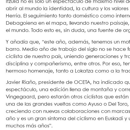
Itzulia no es sólo un espectáculo de máximo nivel
abrir al mundo la identidad, la cultura y los valor
Herria. El seguimiento tanto doméstico como interna
Debagoiena en el mapa, llevando nuestro paisaje, n
el mundo. Todo esto es, sin duda, una fuente de or
Y añadía que, “este año, además, tenemos un motiv
barro. Medio año de trabajo del siglo no se hace fá
ciclista de nuestro país, uniendo generaciones y tr
disciplina y compañerismo, entre otros. Por eso, te
hermoso homenaje, tanto a Lokatza como a la trad
Javier Riaño, presidente de OCETA, ha indicado qu
espectáculo, una edición llena de montaña y corr
Vingegaard, pero estarán otros ciclistas que est
una de las grandes vueltas como Ayuso o Del Toro,
creciendo con nuevas colaboraciones con marcas
año y es un gran síntoma del ciclismo en Euskadi y
muchos más años”.