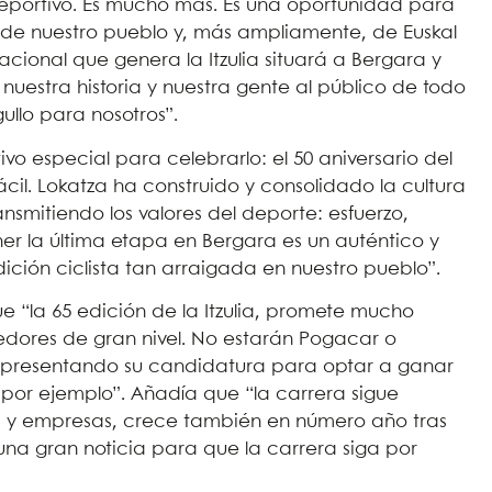
 deportivo. Es mucho más. Es una oportunidad para
es de nuestro pueblo y, más ampliamente, de Euskal
cional que genera la Itzulia situará a Bergara y
uestra historia y nuestra gente al público de todo
gullo para nosotros”.
o especial para celebrarlo: el 50 aniversario del
cil. Lokatza ha construido y consolidado la cultura
ansmitiendo los valores del deporte: esfuerzo,
ner la última etapa en Bergara es un auténtico y
ición ciclista tan arraigada en nuestro pueblo”.
e “la 65 edición de la Itzulia, promete mucho
edores de gran nivel. No estarán Pogacar o
án presentando su candidatura para optar a ganar
 por ejemplo”. Añadía que “la carrera sigue
 y empresas, crece también en número año tras
 una gran noticia para que la carrera siga por