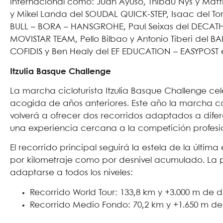
internacional como: Juan Ayuso, Thibau Nys y Matt
y Mikel Landa del SOUDAL QUICK-STEP, Isaac del To
BULL – BORA – HANSGROHE, Paul Seixas del DECAT
MOVISTAR TEAM, Pello Bilbao y Antonio Tiberi del B
COFIDIS y Ben Healy del EF EDUCATION – EASYPOST e
Itzulia Basque Challenge
La marcha cicloturista Itzulia Basque Challenge ce
acogida de años anteriores. Este año la marcha 
volverá a ofrecer dos recorridos adaptados a difere
una experiencia cercana a la competición profesi
El recorrido principal seguirá la estela de la última
por kilometraje como por desnivel acumulado. La 
adaptarse a todos los niveles:
Recorrido World Tour: 133,8 km y +3.000 m de d
Recorrido Medio Fondo: 70,2 km y +1.650 m de