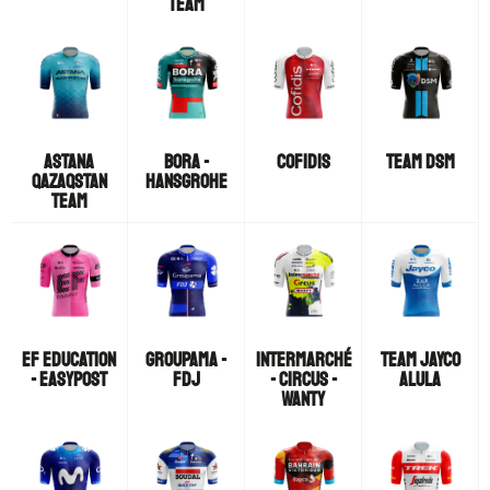
TEAM
ASTANA
BORA -
COFIDIS
TEAM DSM
QAZAQSTAN
HANSGROHE
TEAM
EF EDUCATION
GROUPAMA -
INTERMARCHÉ
TEAM JAYCO
- EASYPOST
FDJ
- CIRCUS -
ALULA
WANTY