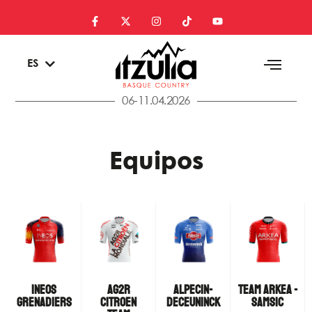
EU
ES
EN
06-11.04.2026
Equipos
INEOS
AG2R
ALPECIN-
TEAM ARKEA -
GRENADIERS
CITROEN
DECEUNINCK
SAMSIC