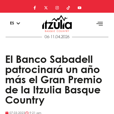
EU
ES
EN
06-11.04.2026
El Banco Sabadell
patrocinará un año
más el Gran Premio
de la Itzulia Basque
Country
07.03.2023
9:21 am