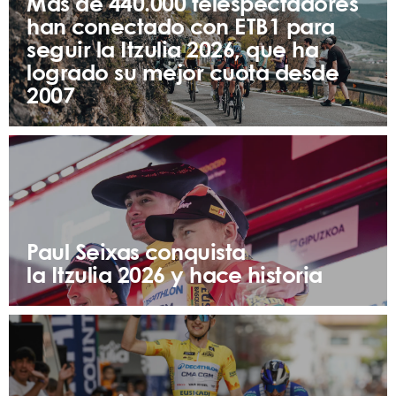
Más de 440.000 telespectadores
han conectado con ETB1 para
seguir la Itzulia 2026, que ha
logrado su mejor cuota desde
2007
Paul Seixas conquista
la Itzulia 2026 y hace historia