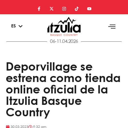
EU
ES
EN
06-11.04.2026
Deporvillage se
estrena como tienda
online oficial de la
Itzulia Basque
Country
30.03.2023
9:32 am